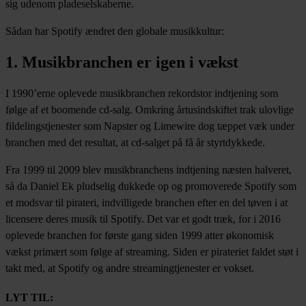
sig udenom pladeselskaberne.
Sådan har Spotify ændret den globale musikkultur:
1. Musikbranchen er igen i vækst
I 1990’erne oplevede musikbranchen rekordstor indtjening som
følge af et boomende cd-salg. Omkring årtusindskiftet trak ulovlige
fildelingstjenester som Napster og Limewire dog tæppet væk under
branchen med det resultat, at cd-salget på få år styrtdykkede.
Fra 1999 til 2009 blev musikbranchens indtjening næsten halveret,
så da Daniel Ek pludselig dukkede op og promoverede Spotify som
et modsvar til pirateri, indvilligede branchen efter en del tøven i at
licensere deres musik til Spotify. Det var et godt træk, for i 2016
oplevede branchen for første gang siden 1999 atter økonomisk
vækst primært som følge af streaming. Siden er pirateriet faldet støt i
takt med, at Spotify og andre streamingtjenester er vokset.
LYT TIL: