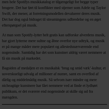
men hele Spotifys musikkatalog er tilgængeligt for begge typer
brugere. Det har ført til konflikter med stjerner som Adele og Taylor
Swift, der mener, at forretningsmodellen devaluerer deres musik.
Det har dog også bidraget til streamingens udbredelse og en øget
efterspørgsel på musik.
At man som Spotify-lytter helt gratis kan udforske alverdens musik,
har gjort lytterne mere sultne og åbne overfor nye udtryk, og musik
er på mange måder mere populært og allestedsnærværende end
nogensinde. Samtidig har det som kunstner aldrig været nemmere at
få sin musik på markedet.
Bagsiden af medaljen er en musikalsk ‘brug og smid væk’-kultur, et
uoverskueligt udvalg af millioner af numre, samt en overflod af
dårlig og middelmådig musik. Så selvom især mindre og mere
nicheagtige kunstnere har fået nemmere ved at finde et lydhørt
publikum, er det sværere end nogensinde at skille sig ud fra
mængden.