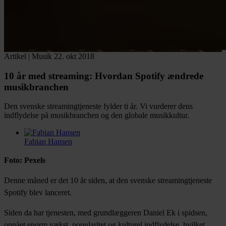
Artikel
|
Musik
22. okt 2018
10 år med streaming:
Hvordan Spotify ændrede
musikbranchen
Den svenske streamingtjeneste fylder ti år. Vi vurderer dens
indflydelse på musikbranchen og den globale musikkultur.
Fabian Hansen
Facebook
Twitter
LinkedIn
Email
Foto: Pexels
Denne måned er det 10 år siden, at den svenske streamingtjeneste
Spotify blev lanceret.
Siden da har tjenesten, med grundlæggeren Daniel Ek i spidsen,
opnået enorm vækst, popularitet og kulturel indflydelse, hvilket