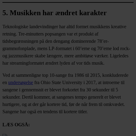
5. Musikken har ændret karakter
Teknologiske landevindinger har altid formet musikkens kreative
retning. Tre-minutters popsangen var et produkt af
tidsbegrænsningen på den dengang dominerende 78’er-
grammofonplade, mens LP-formatet i 60’erne og 70’erne lod rock-
og jazzmusikere skabe længere, mere ambitiøse værker. Ligeledes
har streamingformatet ændret lyden af vor tids musik.
Ved at sammenligne top 10-sange fra 1986 til 2015, konkluderede
en
undersøgelse
fra Ohio State University i 2017, at introerne til
sangene i gennemsnit er blevet forkortet fra 30 sekunder til 5
sekunder. Dertil kommer, at sangenes tempo generelt er blevet
hurtigere, og at der går kortere tid, før de når frem til omkvædet.
Sangene har også en tendens til kortere titler.
LÆS OGSÅ: