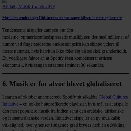
Artikel
|
Musik
15. feb 2019
Musikken ændrer sig:
Hitlisternes største sange bliver kortere og kortere
Tendenserne afspejler kampen om den
moderne, opmærksomhedspressede musiklytter, der med millioner af
numre ved fingerspidserne omkostningsfrit kan skippe videre til
næste nummer, hvis han/hun ikke føler sig tilstrækkeligt underholdt.
En yderligere faktor er, at Spotify først kompenserer artisten
økonomisk, hvis sangen streames i mindst 30 sekunder.
6. Musik er for alvor blevet globaliseret
I starten af oktober annoncerede Spotify sit såkaldte
Global Cultures
Initiative
– en række højtprofilerede playlister, hvis mål er at afspejle
den mest populære musik fra Indien samt den arabiske, afrikanske
og latinamerikanske verden. Initiativet afspejler en ny musikalsk
virkelighed, hvor grænser i stigende grad brydes ned; en udvikling