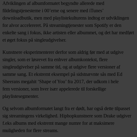
Afviklingen af albumformatet begyndte allerede med
fildelingstjenesterne i 00’erne og senere med iTunes’
downloadbutik, men med playlistekulturens indtog er udviklingen
for alvor accelereret. På streamingtjenester som Spotify er den
enkelte sang i fokus, ikke artisten eller albummet, og det har medført
et øget fokus på singleudgivelser.
Kunstnere eksperimenterer derfor som aldrig før med at udgive
singler, som er løsrevet fra enhver albumkontekst, flere
singleudgivelser på samme tid, og at udgive flere versioner af
samme sang. Et ekstremt eksempel på sidstnævnte sås med Ed
Sheerans megahit ‘Shape of You’ fra 2017, der udkom i hele
fem versioner, som hver især appelerede til forskellige
playlistesegmenter.
Og selvom albumformatet langt fra er dødt, har også dette tilpasset
sig streamingens virkelighed. Hiphopkunstnere som Drake udgiver
f.eks albums med ekstremt mange numre for at maksimere
muligheden for flere streams.