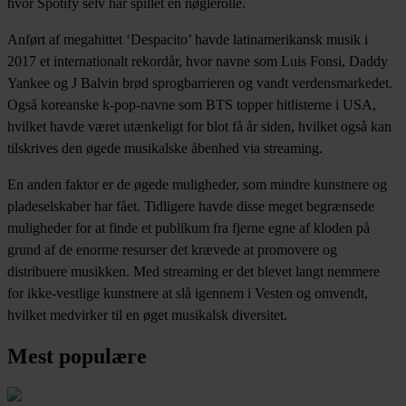
hvor Spotify selv har spillet en nøglerolle.
Anført af megahittet ‘Despacito’ havde latinamerikansk musik i
2017 et internationalt rekordår, hvor navne som Luis Fonsi, Daddy
Yankee og J Balvin brød sprogbarrieren og vandt verdensmarkedet.
Også koreanske k-pop-navne som BTS topper hitlisterne i USA,
hvilket havde været utænkeligt for blot få år siden, hvilket også kan
tilskrives den øgede musikalske åbenhed via streaming.
En anden faktor er de øgede muligheder, som mindre kunstnere og
pladeselskaber har fået. Tidligere havde disse meget begrænsede
muligheder for at finde et publikum fra fjerne egne af kloden på
grund af de enorme resurser det krævede at promovere og
distribuere musikken. Med streaming er det blevet langt nemmere
for ikke-vestlige kunstnere at slå igennem i Vesten og omvendt,
hvilket medvirker til en øget musikalsk diversitet.
Mest populære