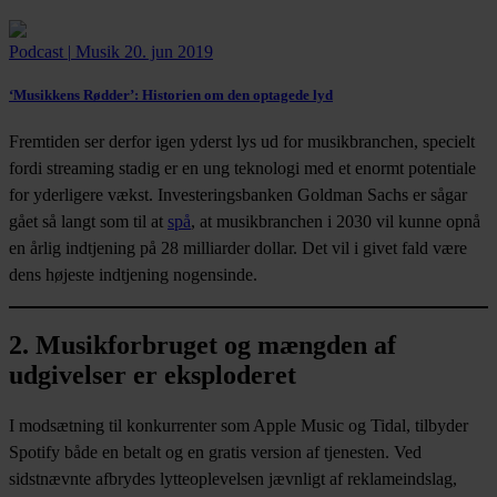
Podcast
|
Musik
20. jun 2019
‘Musikkens Rødder’:
Historien om den optagede lyd
Fremtiden ser derfor igen yderst lys ud for musikbranchen, specielt
fordi streaming stadig er en ung teknologi med et enormt potentiale
for yderligere vækst. Investeringsbanken Goldman Sachs er sågar
gået så langt som til at
spå
, at musikbranchen i 2030 vil kunne opnå
en årlig indtjening på 28 milliarder dollar. Det vil i givet fald være
dens højeste indtjening nogensinde.
2. Musikforbruget og mængden af
udgivelser er eksploderet
I modsætning til konkurrenter som Apple Music og Tidal, tilbyder
Spotify både en betalt og en gratis version af tjenesten. Ved
sidstnævnte afbrydes lytteoplevelsen jævnligt af reklameindslag,