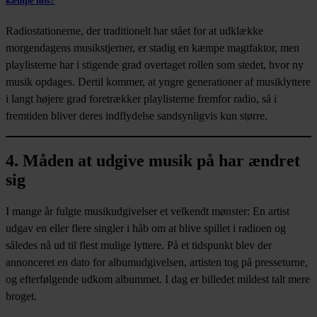
kæmpe hits?
Radiostationerne, der traditionelt har stået for at udklække
morgendagens musikstjerner, er stadig en kæmpe magtfaktor, men
playlisterne har i stigende grad overtaget rollen som stedet, hvor ny
musik opdages. Dertil kommer, at yngre generationer af musiklyttere
i langt højere grad foretrækker playlisterne fremfor radio, så i
fremtiden bliver deres indflydelse sandsynligvis kun større.
4. Måden at udgive musik på har ændret
sig
I mange år fulgte musikudgivelser et velkendt mønster: En artist
udgav en eller flere singler i håb om at blive spillet i radioen og
således nå ud til flest mulige lyttere. På et tidspunkt blev der
annonceret en dato for albumudgivelsen, artisten tog på presseturne,
og efterfølgende udkom albummet. I dag er billedet mildest talt mere
broget.