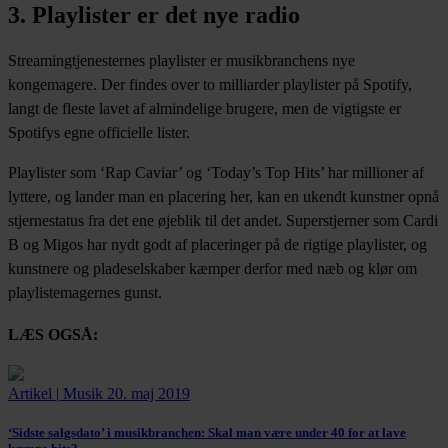
3. Playlister er det nye radio
Streamingtjenesternes playlister er musikbranchens nye
kongemagere. Der findes over to milliarder playlister på Spotify,
langt de fleste lavet af almindelige brugere, men de vigtigste er
Spotifys egne officielle lister.
Playlister som ‘Rap Caviar’ og ‘Today’s Top Hits’ har millioner af
lyttere, og lander man en placering her, kan en ukendt kunstner opnå
stjernestatus fra det ene øjeblik til det andet. Superstjerner som Cardi
B og Migos har nydt godt af placeringer på de rigtige playlister, og
kunstnere og pladeselskaber kæmper derfor med næb og klør om
playlistemagernes gunst.
LÆS OGSÅ:
Artikel
|
Musik
20. maj 2019
‘Sidste salgsdato’ i musikbranchen:
Skal man være under 40 for at lave