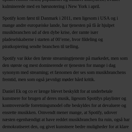
kulminerede med en børsnotering i New York i april.
Spotify kom først til Danmark i 2011, men ligesom i USA og i
mange andre europæiske lande, har tjenesten på få år hjulpet
musikbranchen ud af den dybe krise, der ramte især
pladeselskaberne i starten af 00’erne, hvor fildeling og
piratkopiering sendte branchen til tælling.
Spotify var ikke den første streamingtjeneste på markedet, men som
den største og mest dominerende er tjenesten for mange i dag
synonym med streaming; et fænomen der ses som musikbranchens
fremtid, men som også jævnligt møder hård kritik.
Daniel Ek og co er længe blevet beskyldt for at underbetale
kunstnere for brugen af deres musik, ligesom Spotifys playlister og
kontroversielle forretningsmodel ofte beskyldes for at devaluere og
ensrette musikken. Omvendt mener mange, at Spotify, udover
næsten egenhændigt at have reddet musikbranchen fra ruin, også har
demokratiseret den, og givet kunstnere bedre muligheder for at klare