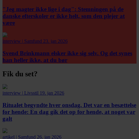
"Jeg magter ikke lige i dag":
Stemningen på de
danske efterskoler er ikke helt, som den plejer at
være
interview
|
Samfund
23. jan 2026
Svend Brinkmann elsker ikke sig selv. Og det synes
han heller ikke, at du bør
Fik du set?
interview
|
Livsstil
19. jan 2026
Ritualet begyndte hver onsdag. Det var en besættelse
for hende:
En dag gik det op for hende, at noget var
galt
artikel
|
Samfund
26. jan 2026