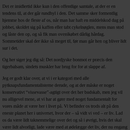
Det er imidlertid ikke kun i den offentlige samtale, at der er en
tendens til, at der går rundhyl i den. Det samme sker formentlig
hjemme hos de fleste af os, når man har haft en middelskod dag på
jobbet, skoldet sig på kaffen eller tabt cykelnøglen, mens man stod
og låste den op, og så fik man ovenikøbet dårlig hårdag.
Sommetider skal der ikke så meget til, før man går hen og bliver lidt
sur i det.
Og her siger jeg dig så: Det nordjyske bonmot er præcis den
tigerbalsam, sindets muskler har brug for for at slappe af.
Jeg er godt klar over, at vi i er kategori med alle
pytknapsfundamentalisterne derude, og at der måske er noget
konservativt “vissevasse”-agtigt over det her budskab, men jeg vil
nu alligevel mene, at vi har at gøre med noget fundamentalt for
vores måde at være her i livet på. Vi befinder os trods alt på den
eneste planet her i universet, hvor der – så vidt vi ved – er liv. Lad
os da være lidt taknemmelige over det og så i øvrigt, hvis det skal
være lidt alvorligt, lade være med at ødelægge det liv, der nu engang