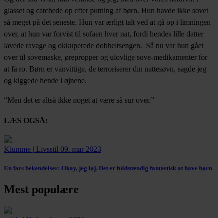
glasset og catchede op efter putning af børn. Hun havde ikke sovet
så meget på det seneste. Hun var ærligt talt ved at gå op i limningen
over, at hun var forvist til sofaen hver nat, fordi hendes lille datter
lavede ravage og okkuperede dobbeltsengen. Så nu var hun gået
over til sovemaske, ørepropper og ulovlige sove-medikamenter for
at få ro. Børn er vanvittige, de terroriserer din nattesøvn, sagde jeg
og kiggede hende i øjnene.
“Men det er altså ikke noget at være så sur over.”
LÆS OGSÅ:
Klumme
|
Livsstil
09. mar 2023
En fars bekendelser:
Okay, jeg løj. Det er fuldstændig fantastisk at have børn
Mest populære