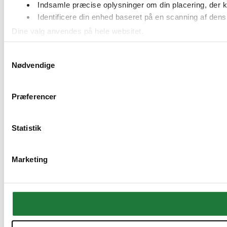
Indsamle præcise oplysninger om din placering, der k
Identificere din enhed baseret på en scanning af dens 
Dine valg anvendes på hele websitet.
Samtykkevalg
Nødvendige
We work with
51 third parties
who may receive and process 
Præferencer
Statistik
Marketing