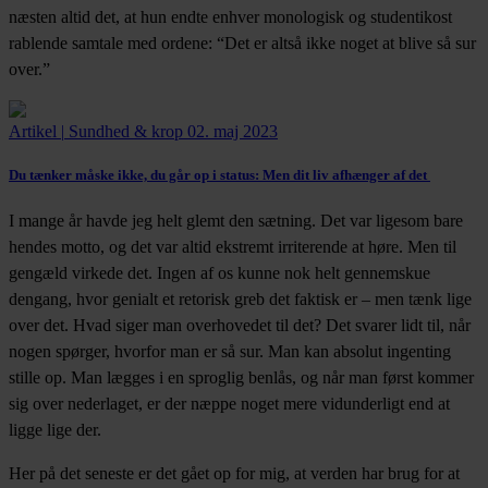
næsten altid det, at hun endte enhver monologisk og studentikost
rablende samtale med ordene: “Det er altså ikke noget at blive så sur
over.”
Artikel
|
Sundhed & krop
02. maj 2023
Du tænker måske ikke, du går op i status:
Men dit liv afhænger af det
I mange år havde jeg helt glemt den sætning. Det var ligesom bare
hendes motto, og det var altid ekstremt irriterende at høre. Men til
gengæld virkede det. Ingen af os kunne nok helt gennemskue
dengang, hvor genialt et retorisk greb det faktisk er – men tænk lige
over det. Hvad siger man overhovedet til det? Det svarer lidt til, når
nogen spørger, hvorfor man er så sur. Man kan absolut ingenting
stille op. Man lægges i en sproglig benlås, og når man først kommer
sig over nederlaget, er der næppe noget mere vidunderligt end at
ligge lige der.
Her på det seneste er det gået op for mig, at verden har brug for at