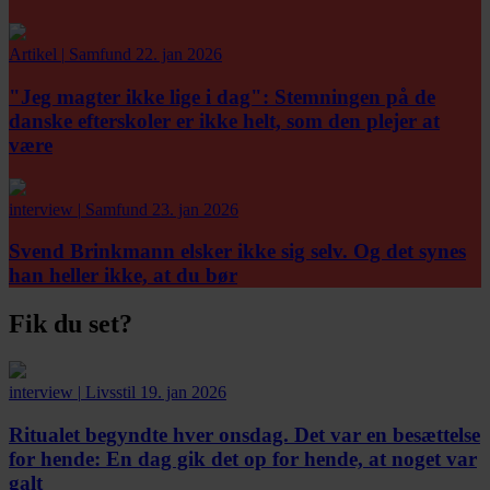
Artikel
|
Samfund
22. jan 2026
"Jeg magter ikke lige i dag":
Stemningen på de
danske efterskoler er ikke helt, som den plejer at
være
interview
|
Samfund
23. jan 2026
Svend Brinkmann elsker ikke sig selv. Og det synes
han heller ikke, at du bør
Fik du set?
interview
|
Livsstil
19. jan 2026
Ritualet begyndte hver onsdag. Det var en besættelse
for hende:
En dag gik det op for hende, at noget var
galt