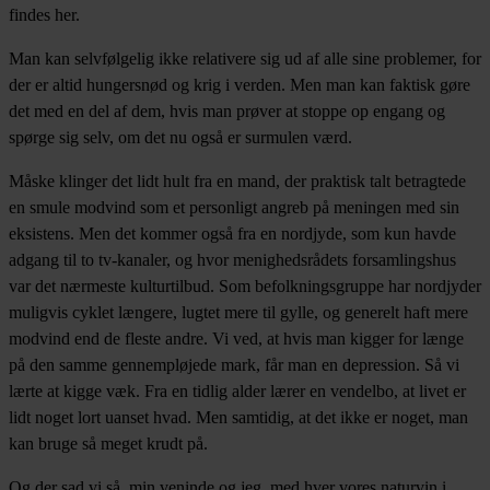
findes her.
Man kan selvfølgelig ikke relativere sig ud af alle sine problemer, for
der er altid hungersnød og krig i verden. Men man kan faktisk gøre
det med en del af dem, hvis man prøver at stoppe op engang og
spørge sig selv, om det nu også er surmulen værd.
Måske klinger det lidt hult fra en mand, der praktisk talt betragtede
en smule modvind som et personligt angreb på meningen med sin
eksistens. Men det kommer også fra en nordjyde, som kun havde
adgang til to tv-kanaler, og hvor menighedsrådets forsamlingshus
var det nærmeste kulturtilbud. Som befolkningsgruppe har nordjyder
muligvis cyklet længere, lugtet mere til gylle, og generelt haft mere
modvind end de fleste andre. Vi ved, at hvis man kigger for længe
på den samme gennempløjede mark, får man en depression. Så vi
lærte at kigge væk. Fra en tidlig alder lærer en vendelbo, at livet er
lidt noget lort uanset hvad. Men samtidig, at det ikke er noget, man
kan bruge så meget krudt på.
Og der sad vi så, min veninde og jeg, med hver vores naturvin i