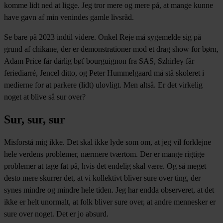
komme lidt ned at ligge. Jeg tror mere og mere på, at mange kunne
have gavn af min venindes gamle livsråd.
Se bare på 2023 indtil videre. Onkel Reje må sygemelde sig på
grund af chikane, der er demonstrationer mod et drag show for børn,
Adam Price får dårlig bøf bourguignon fra SAS, Szhirley får
feriediarré, Jencel ditto, og Peter Hummelgaard må stå skoleret i
medierne for at parkere (lidt) ulovligt. Men altså. Er det virkelig
noget at blive så sur over?
Sur, sur, sur
Misforstå mig ikke. Det skal ikke lyde som om, at jeg vil forklejne
hele verdens problemer, nærmere tværtom. Der er mange rigtige
problemer at tage fat på, hvis det endelig skal være. Og så meget
desto mere skurrer det, at vi kollektivt bliver sure over ting, der
synes mindre og mindre hele tiden. Jeg har endda observeret, at det
ikke er helt unormalt, at folk bliver sure over, at andre mennesker er
sure over noget. Det er jo absurd.