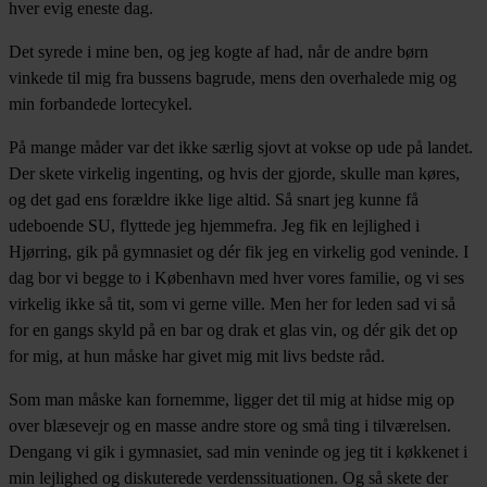
hver evig eneste dag.
Det syrede i mine ben, og jeg kogte af had, når de andre børn
vinkede til mig fra bussens bagrude, mens den overhalede mig og
min forbandede lortecykel.
På mange måder var det ikke særlig sjovt at vokse op ude på landet.
Der skete virkelig ingenting, og hvis der gjorde, skulle man køres,
og det gad ens forældre ikke lige altid. Så snart jeg kunne få
udeboende SU, flyttede jeg hjemmefra. Jeg fik en lejlighed i
Hjørring, gik på gymnasiet og dér fik jeg en virkelig god veninde. I
dag bor vi begge to i København med hver vores familie, og vi ses
virkelig ikke så tit, som vi gerne ville. Men her for leden sad vi så
for en gangs skyld på en bar og drak et glas vin, og dér gik det op
for mig, at hun måske har givet mig mit livs bedste råd.
Som man måske kan fornemme, ligger det til mig at hidse mig op
over blæsevejr og en masse andre store og små ting i tilværelsen.
Dengang vi gik i gymnasiet, sad min veninde og jeg tit i køkkenet i
min lejlighed og diskuterede verdenssituationen. Og så skete der