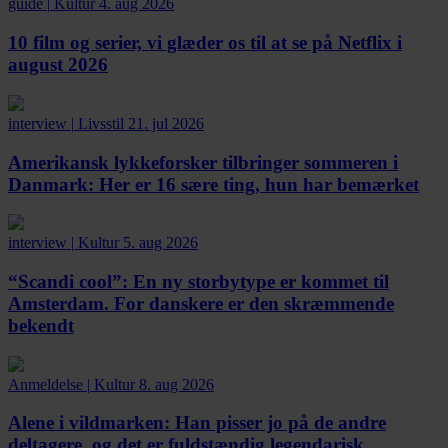
guide
|
Kultur
4. aug 2026
10 film og serier, vi glæder os til at se på Netflix i
august 2026
interview
|
Livsstil
21. jul 2026
Amerikansk lykkeforsker tilbringer sommeren i
Danmark:
Her er 16 sære ting, hun har bemærket
interview
|
Kultur
5. aug 2026
“Scandi cool”:
En ny storbytype er kommet til
Amsterdam. For danskere er den skræmmende
bekendt
Anmeldelse
|
Kultur
8. aug 2026
Alene i vildmarken:
Han pisser jo på de andre
deltagere, og det er fuldstændig legendarisk