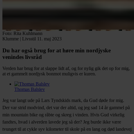
Foto: Rita Kuhlmann
Klumme
|
Livsstil
11. maj 2023
Du har også brug for at høre min nordjyske
venindes livsråd
Verden har brug for at slappe lidt af, og for nylig gik det op for mig,
at et gammelt nordjysk bonmot muligvis er kuren.
Thomas Balslev
Facebook
Twitter
LinkedIn
Email
Jeg var langt ude på Lars Tyndskids mark, da Gud døde for mig.
Der var strid modvind, det var der altid, og jeg sad 14 år gammel på
min mountain bike og råbte og skreg i vinden. Hvis Gud virkelig
fandtes, hvad i alverden lavede jeg så der? Jeg burde ikke være
tvunget til at cykle syv kilometer til skole på en lang og død landevej