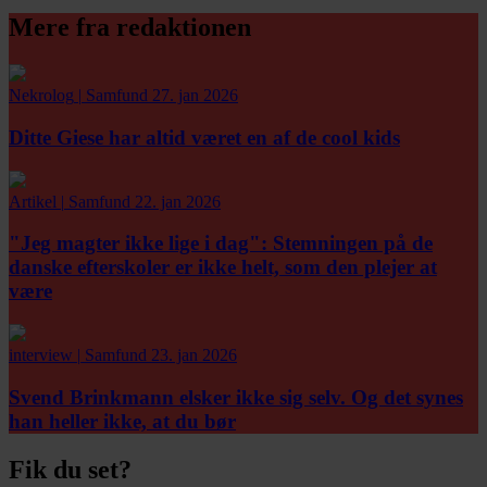
Mere fra redaktionen
Nekrolog
|
Samfund
27. jan 2026
Ditte Giese har altid været en af de cool kids
Artikel
|
Samfund
22. jan 2026
"Jeg magter ikke lige i dag":
Stemningen på de
danske efterskoler er ikke helt, som den plejer at
være
interview
|
Samfund
23. jan 2026
Svend Brinkmann elsker ikke sig selv. Og det synes
han heller ikke, at du bør
Fik du set?