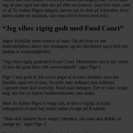
sig, at man også har sine sko på efter en koncert. Især hvis man, som
en af To Sultne Pigers følgere, havner på en date på festivalen, hvor
daten starter en moshpit, som man bliver hevet med ind i.
“Jeg viber rigtig godt med Food Court”
Ingen Roskilde uden masser af mad. Og det fede er, når
festivalpladsen åbner om onsdagen, og der åbenbarer sig et helt nyt
mekka af madmuligheder.
“Jeg viber rigtig godt med Food Court. Medmindre det er for varmt,
så kan det godt blive lidt overvældende” siger Pige 1.
Pige 2 kan godt få lidt social angst af at være derinde, men det
handler også om at time, hvornår man indtager sine måltider.
Ligesom man skal overveje, hvad man indtager. Der er f.eks. nogle
ting, der har en højere halsbrandsrisiko end andre.
Men To Sultne Piger er enige om, at det er vigtigt at holde
indtagelsen af mad høj under sådan en uge på Roskilde.
“Man skal fandme have noget i skrutten, når man skal drikke så
mange øl,” siger Pige 2.