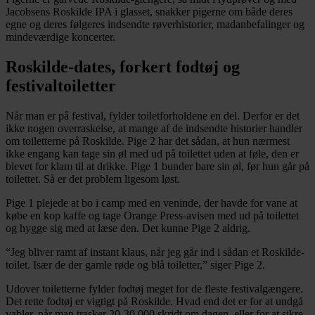
Jacobsens Roskilde IPA i glasset, snakker pigerne om både deres
egne og deres følgeres indsendte røverhistorier, madanbefalinger og
mindeværdige koncerter.
Roskilde-dates, forkert fodtøj og
festivaltoiletter
Når man er på festival, fylder toiletforholdene en del. Derfor er det
ikke nogen overraskelse, at mange af de indsendte historier handler
om toiletterne på Roskilde. Pige 2 har det sådan, at hun nærmest
ikke engang kan tage sin øl med ud på toilettet uden at føle, den er
blevet for klam til at drikke. Pige 1 bunder bare sin øl, før hun går på
toilettet. Så er det problem ligesom løst.
Pige 1 plejede at bo i camp med en veninde, der havde for vane at
købe en kop kaffe og tage Orange Press-avisen med ud på toilettet
og hygge sig med at læse den. Det kunne Pige 2 aldrig.
“Jeg bliver ramt af instant klaus, når jeg går ind i sådan et Roskilde-
toilet. Især de der gamle røde og blå toiletter,” siger Pige 2.
Udover toiletterne fylder fodtøj meget for de fleste festivalgængere.
Det rette fodtøj er vigtigt på Roskilde. Hvad end det er for at undgå
vabler, når man trasker 20-30.000 skridt om dagen, eller for at sikre