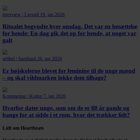
interview
|
Livsstil
19. jan 2026
Ritualet begyndte hver onsdag. Det var en besættelse
for hende:
En dag gik det op for hende, at noget var
galt
artikel
|
Samfund
26. jan 2026
Er højskolerne blevet for feminine til de unge mænd
– og skal vildmarken lokke dem tilbage?
Kommentar
|
Kultur
7. jan 2026
Hvorfor dater unge, som om de er 80 år gamle og
bange for at sidde i et rum, hvor det trækker lidt?
Lidt om Heartbeats