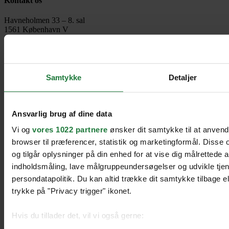
Kontakt os
Havneholmen 33 – 8. sal
1561 København V
Danmark
contact@heartbeats.dk
Heartbeats copyright 2026
Samtykke
Detaljer
Til toppen
Ansvarlig brug af dine data
Vi og
vores 1022 partnere
ønsker dit samtykke til at anven
browser til præferencer, statistik og marketingformål. Disse
og tilgår oplysninger på din enhed for at vise dig målrettede 
indholdsmåling, lave målgruppeundersøgelser og udvikle tje
persondatapolitik. Du kan altid trække dit samtykke tilbage ell
trykke på "Privacy trigger" ikonet.
Hvis du tillader det, vil vi også gerne: