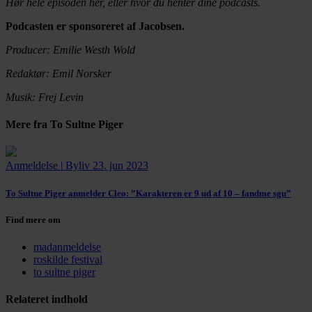
Hør hele episoden her, eller hvor du henter dine podcasts.
Podcasten er sponsoreret af Jacobsen.
Producer: Emilie Westh Wold
Redaktør: Emil Norsker
Musik: Frej Levin
Mere fra To Sultne Piger
Anmeldelse
|
Byliv
23. jun 2023
To Sultne Piger anmelder Cleo:
”Karakteren er 9 ud af 10 – fandme sgu”
Find mere om
madanmeldelse
roskilde festival
to sultne piger
Relateret indhold