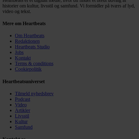
Heartbeats er et digitalt medie, hvor du finder et bredt udvalg af
historier om kultur, livsstil og samfund. Vi formidler på tværs af lyd,
video og tekst.
Mere om Heartbeats
Om Heartbeats
Redaktionen
Heartbeats Studio
Jobs
Kontakt
Terms & conditions
Cookiepolitik
Heartbeatsuniverset
Tilmeld nyhedsbrev
Podcast
Video
Artikler
Livsstil
Kultur
Samfund