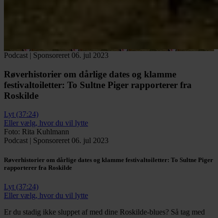
Podcast
|
Sponsoreret
06. jul 2023
Røverhistorier om dårlige dates og klamme
festivaltoiletter:
To Sultne Piger rapporterer fra
Roskilde
Lyt (37:24)
Eller vælg, hvor du vil lytte
Foto: Rita Kuhlmann
Podcast
|
Sponsoreret
06. jul 2023
Røverhistorier om dårlige dates og klamme festivaltoiletter:
To Sultne Piger
rapporterer fra Roskilde
Lyt (37:24)
Eller vælg, hvor du vil lytte
Er du stadig ikke sluppet af med dine Roskilde-blues? Så tag med