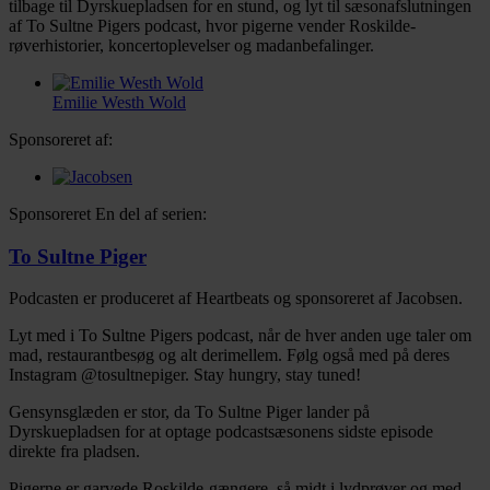
tilbage til Dyrskuepladsen for en stund, og lyt til sæsonafslutningen
af To Sultne Pigers podcast, hvor pigerne vender Roskilde-
røverhistorier, koncertoplevelser og madanbefalinger.
Emilie Westh Wold
Sponsoreret af:
Sponsoreret
En del af serien:
To Sultne Piger
Podcasten er produceret af Heartbeats og sponsoreret af Jacobsen.
Lyt med i To Sultne Pigers podcast, når de hver anden uge taler om
mad, restaurantbesøg og alt derimellem. Følg også med på deres
Instagram @tosultnepiger. Stay hungry, stay tuned!
Facebook
Twitter
LinkedIn
Email
Gensynsglæden er stor, da To Sultne Piger lander på
Dyrskuepladsen for at optage podcastsæsonens sidste episode
direkte fra pladsen.
Pigerne er garvede Roskilde-gængere, så midt i lydprøver og med