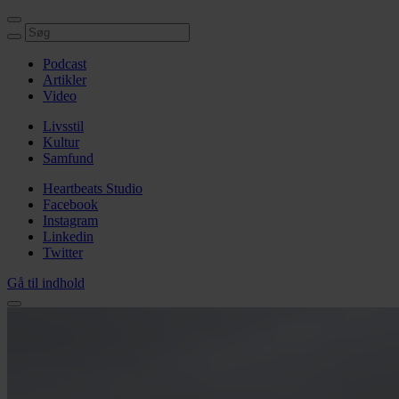
Podcast
Artikler
Video
Livsstil
Kultur
Samfund
Heartbeats Studio
Facebook
Instagram
Linkedin
Twitter
Gå til indhold