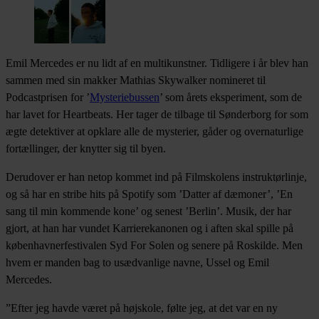
Emil Mercedes er nu lidt af en multikunstner. Tidligere i år blev han
sammen med sin makker Mathias Skywalker nomineret til
Podcastprisen for ’
Mysteriebussen
’ som årets eksperiment, som de
har lavet for Heartbeats. Her tager de tilbage til Sønderborg for som
ægte detektiver at opklare alle de mysterier, gåder og overnaturlige
fortællinger, der knytter sig til byen.
Derudover er han netop kommet ind på Filmskolens instruktørlinje,
og så har en stribe hits på Spotify som ’Datter af dæmoner’, ’En
sang til min kommende kone’ og senest ’Berlin’. Musik, der har
gjort, at han har vundet Karrierekanonen og i aften skal spille på
københavnerfestivalen Syd For Solen og senere på Roskilde. Men
hvem er manden bag to usædvanlige navne, Ussel og Emil
Mercedes.
”Efter jeg havde været på højskole, følte jeg, at det var en ny