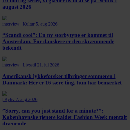
10 film og serier, vi glæder os til at se på Netflix i
august 2026
interview
|
Kultur
5. aug 2026
“Scandi cool”:
En ny storbytype er kommet til
Amsterdam. For danskere er den skræmmende
bekendt
interview
|
Livsstil
21. jul 2026
Amerikansk lykkeforsker tilbringer sommeren i
Danmark:
Her er 16 sære ting, hun har bemærket
|
Byliv
7. aug 2026
”Sorry, can you just stand for a minute?”:
Københavnske tjenere kalder Fashion Week mentalt
drænende