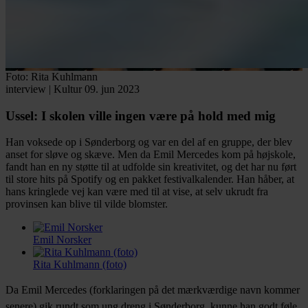
Foto: Rita Kuhlmann
interview
|
Kultur
09. jun 2023
Ussel:
I skolen ville ingen være på hold med mig
Han voksede op i Sønderborg og var en del af en gruppe, der blev
anset for sløve og skæve. Men da Emil Mercedes kom på højskole,
fandt han en ny støtte til at udfolde sin kreativitet, og det har nu ført
til store hits på Spotify og en pakket festivalkalender. Han håber, at
hans kringlede vej kan være med til at vise, at selv ukrudt fra
provinsen kan blive til vilde blomster.
Emil Norsker
Rita Kuhlmann (foto)
Facebook
Twitter
LinkedIn
Email
Da Emil Mercedes (forklaringen på det mærkværdige navn kommer
senere) gik rundt som ung dreng i Sønderborg, kunne han godt føle