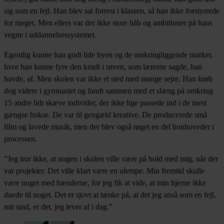
sig som en fejl. Han blev sat forrest i klassen, så han ikke forstyrrede
for meget. Men ellers var der ikke store håb og ambitioner på hans
vegne i uddannelsessystemet.
Egentlig kunne han godt lide byen og de omkringliggende marker,
hvor han kunne fyre den krudt i røven, som lærerne sagde, han
havde, af. Men skolen var ikke et sted med mange sejre. Han krøb
dog videre i gymnasiet og fandt sammen med et slæng på omkring
15 andre lidt skæve individer, der ikke lige passede ind i de mest
gængse bokse. De var til gengæld kreative. De producerede små
film og lavede musik, men der blev også røget en del bonhoveder i
processen.
”Jeg tror ikke, at nogen i skolen ville være på hold med mig, når der
var projekter. Det ville klart være en ulempe. Min fremtid skulle
være noget med hænderne, for jeg fik at vide, at min hjerne ikke
duede til noget. Det er sjovt at tænke på, at det jeg anså som en fejl,
mit sind, er det, jeg lever af i dag.”