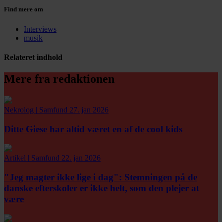
Find mere om
Interviews
musik
Relateret indhold
Mere fra redaktionen
Nekrolog
|
Samfund
27. jan 2026
Ditte Giese har altid været en af de cool kids
Artikel
|
Samfund
22. jan 2026
"Jeg magter ikke lige i dag":
Stemningen på de
danske efterskoler er ikke helt, som den plejer at
være