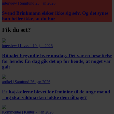
interview
|
Samfund
23. jan 2026
Svend Brinkmann elsker ikke sig selv. Og det synes
han heller ikke, at du bør
Fik du set?
interview
|
Livsstil
19. jan 2026
Ritualet begyndte hver onsdag. Det var en besættelse
for hende:
En dag gik det op for hende, at noget var
galt
artikel
|
Samfund
26. jan 2026
Er højskolerne blevet for feminine til de unge mænd
– og skal vildmarken lokke dem tilbage?
Kommentar
|
Kultur
7. jan 2026