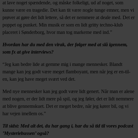
at lave noget spændende, og måske folkeligt, ud af noget, som
kunne være en tragedie. Det kan tit være nogle tunge emner, men vi
prøver at gøre det lidt lettere, så det er nemmere at deale med. Det er
poppet og punket. Min musik er som en lidt gritty techno-klub
placeret i Sønderborg, hvor man tog markerne med ind.”
Hvordan har du med den virak, der følger med at slå igennem,
som fx at give interviews?
“Jeg kan bedre lide at gemme mig i mange mennesker. Blandt
mange kan jeg godt være meget flamboyant, men når jeg er en-til-
en, kan jeg have meget svært ved det.
Med nye mennesker kan jeg godt være lidt genert. Når man er alene
med nogen, er der lidt mere på spil, og jeg føler, det er lidt nemmere
at blive gennemskuet. Det er meget bedre, når jeg kører bil, og vi
har vejen imellem os.”
Til sidst: Med alt det, du har gang i, har du så tid til vores podcast
’Mysteriebussen’ også?