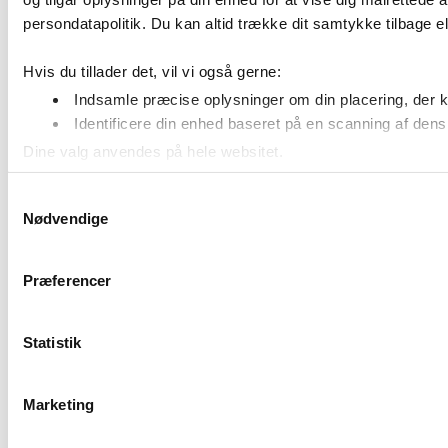
persondatapolitik. Du kan altid trække dit samtykke tilbage ell
Hvis du tillader det, vil vi også gerne:
Indsamle præcise oplysninger om din placering, der k
Identificere din enhed baseret på en scanning af dens 
Dine valg anvendes på hele websitet.
Samtykkevalg
Nødvendige
We work with
51 third parties
who may receive and process 
Præferencer
Statistik
Marketing