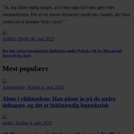
“Ja, jeg håber rigtig meget, at vi kan tage fat i den igen efter
sommerferien. Der er en masse mysterier rundt om i landet, der bare
venter på at komme frem i lyset.”
Artikel
|
Byliv
06. jun 2023
Der har været legendariske klubfester under Palads i 40 år:
Men nu må
festen flytte. Igen
Mest populære
Anmeldelse
|
Kultur
8. aug 2026
Alene i vildmarken:
Han pisser jo på de andre
deltagere, og det er fuldstændig legendarisk
guide
|
Kultur
4. aug 2026