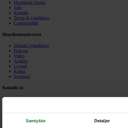
Heartbeats Studio
Jobs
Kontakt
Terms & conditions
Cookiepolitik
Heartbeatsuniverset
Tilmeld nyhedsbrev
Podcast
Video
Artikler
Livsstil
Kultur
Samfund
Kontakt os
Havneholmen 33 – 8. sal
1561 København V
Danmark
contact@heartbeats.dk
Samtykke
Detaljer
Heartbeats copyright 2026