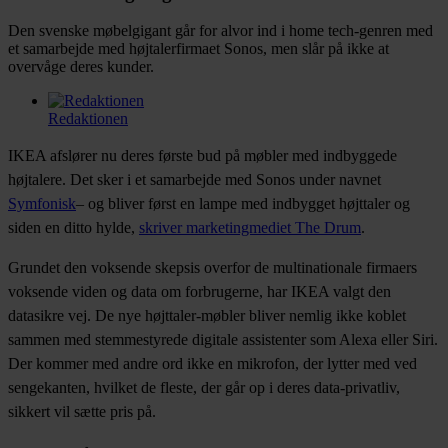
Den svenske møbelgigant går for alvor ind i home tech-genren med
et samarbejde med højtalerfirmaet Sonos, men slår på ikke at
overvåge deres kunder.
Redaktionen
Facebook
Twitter
LinkedIn
Email
IKEA afslører nu deres første bud på møbler med indbyggede
højtalere. Det sker i et samarbejde med Sonos under navnet
Symfonisk
– og bliver først en lampe med indbygget højttaler og
siden en ditto hylde,
skriver marketingmediet The Drum
.
Grundet den voksende skepsis overfor de multinationale firmaers
voksende viden og data om forbrugerne, har IKEA valgt den
datasikre vej. De nye højttaler-møbler bliver nemlig ikke koblet
sammen med stemmestyrede digitale assistenter som Alexa eller Siri.
Der kommer med andre ord ikke en mikrofon, der lytter med ved
sengekanten, hvilket de fleste, der går op i deres data-privatliv,
sikkert vil sætte pris på.