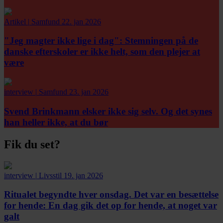
Artikel
|
Samfund
22. jan 2026
"Jeg magter ikke lige i dag":
Stemningen på de
danske efterskoler er ikke helt, som den plejer at
være
interview
|
Samfund
23. jan 2026
Svend Brinkmann elsker ikke sig selv. Og det synes
han heller ikke, at du bør
Fik du set?
interview
|
Livsstil
19. jan 2026
Ritualet begyndte hver onsdag. Det var en besættelse
for hende:
En dag gik det op for hende, at noget var
galt