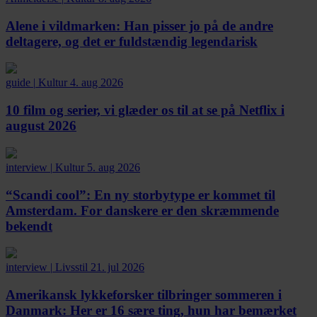
Alene i vildmarken:
Han pisser jo på de andre
deltagere, og det er fuldstændig legendarisk
guide
|
Kultur
4. aug 2026
10 film og serier, vi glæder os til at se på Netflix i
august 2026
interview
|
Kultur
5. aug 2026
“Scandi cool”:
En ny storbytype er kommet til
Amsterdam. For danskere er den skræmmende
bekendt
interview
|
Livsstil
21. jul 2026
Amerikansk lykkeforsker tilbringer sommeren i
Danmark:
Her er 16 sære ting, hun har bemærket