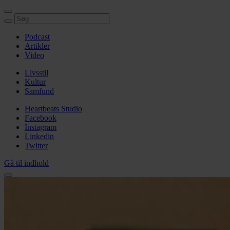
Podcast
Artikler
Video
Livsstil
Kultur
Samfund
Heartbeats Studio
Facebook
Instagram
Linkedin
Twitter
Gå til indhold