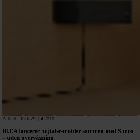
Artikel
|
Tech
29. jul 2019
IKEA lancerer højtaler-møbler sammen med Sonos
– uden overvågning