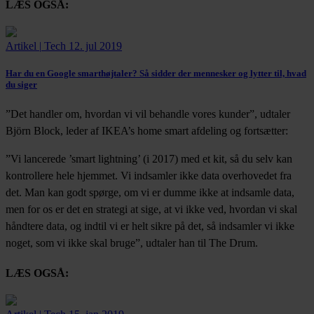
LÆS OGSÅ:
Artikel
|
Tech
12. jul 2019
Har du en Google smarthøjtaler? Så sidder der mennesker og lytter til, hvad
du siger
”Det handler om, hvordan vi vil behandle vores kunder”, udtaler
Björn Block, leder af IKEA’s home smart afdeling og fortsætter:
”Vi lancerede ’smart lightning’ (i 2017) med et kit, så du selv kan
kontrollere hele hjemmet. Vi indsamler ikke data overhovedet fra
det. Man kan godt spørge, om vi er dumme ikke at indsamle data,
men for os er det en strategi at sige, at vi ikke ved, hvordan vi skal
håndtere data, og indtil vi er helt sikre på det, så indsamler vi ikke
noget, som vi ikke skal bruge”, udtaler han til The Drum.
LÆS OGSÅ: