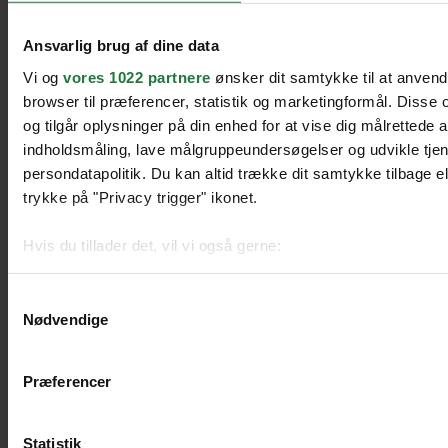
Til toppen
Ansvarlig brug af dine data
Vi og
vores 1022 partnere
ønsker dit samtykke til at anven
browser til præferencer, statistik og marketingformål. Disse
og tilgår oplysninger på din enhed for at vise dig målrettede 
indholdsmåling, lave målgruppeundersøgelser og udvikle tje
persondatapolitik. Du kan altid trække dit samtykke tilbage ell
trykke på "Privacy trigger" ikonet.
Hvis du tillader det, vil vi også gerne:
Indsamle præcise oplysninger om din placering, der k
Identificere din enhed baseret på en scanning af dens 
Samtykkevalg
Nødvendige
Dine valg anvendes på hele websitet.
Præferencer
We work with
51 third parties
who may receive and process 
Statistik