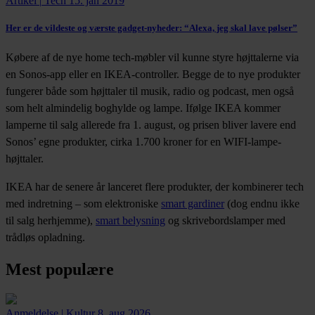
Artikel
|
Tech
15. jan 2019
Her er de vildeste og værste gadget-nyheder:
“Alexa, jeg skal lave pølser”
Købere af de nye home tech-møbler vil kunne styre højttalerne via
en Sonos-app eller en IKEA-controller. Begge de to nye produkter
fungerer både som højttaler til musik, radio og podcast, men også
som helt almindelig boghylde og lampe. Ifølge IKEA kommer
lamperne til salg allerede fra 1. august, og prisen bliver lavere end
Sonos’ egne produkter, cirka 1.700 kroner for en WIFI-lampe-
højttaler.
IKEA har de senere år lanceret flere produkter, der kombinerer tech
med indretning – som elektroniske
smart gardiner
(dog endnu ikke
til salg herhjemme),
smart belysning
og skrivebordslamper med
trådløs opladning.
Mest populære
Anmeldelse
|
Kultur
8. aug 2026