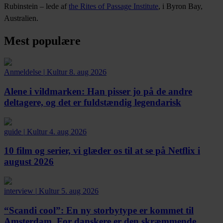
Rubinstein – lede af
the Rites of Passage Institute
, i Byron Bay,
Australien.
Mest populære
Anmeldelse
|
Kultur
8. aug 2026
Alene i vildmarken:
Han pisser jo på de andre
deltagere, og det er fuldstændig legendarisk
guide
|
Kultur
4. aug 2026
10 film og serier, vi glæder os til at se på Netflix i
august 2026
interview
|
Kultur
5. aug 2026
“Scandi cool”:
En ny storbytype er kommet til
Amsterdam. For danskere er den skræmmende