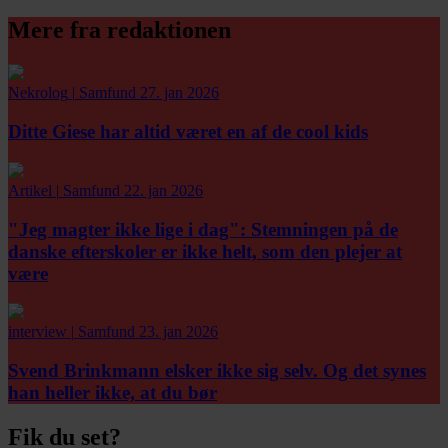
Mere fra redaktionen
Nekrolog
|
Samfund
27. jan 2026
Ditte Giese har altid været en af de cool kids
Artikel
|
Samfund
22. jan 2026
"Jeg magter ikke lige i dag":
Stemningen på de
danske efterskoler er ikke helt, som den plejer at
være
interview
|
Samfund
23. jan 2026
Svend Brinkmann elsker ikke sig selv. Og det synes
han heller ikke, at du bør
Fik du set?