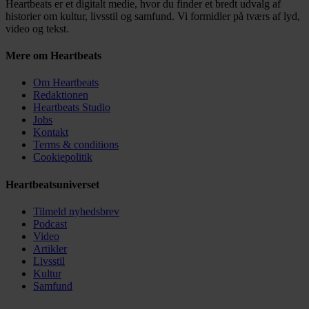
Heartbeats er et digitalt medie, hvor du finder et bredt udvalg af
historier om kultur, livsstil og samfund. Vi formidler på tværs af lyd,
video og tekst.
Mere om Heartbeats
Om Heartbeats
Redaktionen
Heartbeats Studio
Jobs
Kontakt
Terms & conditions
Cookiepolitik
Heartbeatsuniverset
Tilmeld nyhedsbrev
Podcast
Video
Artikler
Livsstil
Kultur
Samfund