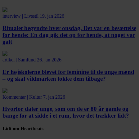
interview
|
Livsstil
19. jan 2026
Ritualet begyndte hver onsdag. Det var en besættelse
for hende:
En dag gik det op for hende, at noget var
galt
artikel
|
Samfund
26. jan 2026
Er højskolerne blevet for feminine til de unge mænd
– og skal vildmarken lokke dem tilbage?
Kommentar
|
Kultur
7. jan 2026
Hvorfor dater unge, som om de er 80 år gamle og
bange for at sidde i et rum, hvor det trækker lidt?
Lidt om Heartbeats