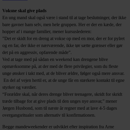
Voksne skal give plads
En ung mand skal også være i stand til at tage beslutninger, der ikke
bare gavner ham selv, men hele gruppen. Her er der en kæde, der
hopper af i mange familier, mener kursuslederen:
”Det er skidt for en dreng at vokse op med en mor, der er for pylret
og en far, der ikke er nærværende, ikke tør sætte grænser eller gør
det på en aggressiv, opfarende måde”.
Ved at tage med på sådan en weekend kan drengene blive
opmærksomme på, at der med de flere privilegier, som du fleste
unge ønsker i takt med, at de bliver ældre, følger også mere ansvar.
En del af vejen hertil er, at de unge får en stærkere kontakt til egne
styrker og værdier.
“Forældre skal, når deres drenge bliver teenagere, skridt for skridt
træde tilbage for at give plads til den unges nye ansvar,” mener
Jørgen Husbond, som til næste år regner med at lave 4-5 dages
overgangsritualer som alternativ til konfirmationen.
Begge mandeweekender er udviklet efter inspiration fra Arne