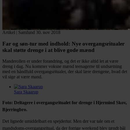
Artikel
|
Samfund
30. nov 2018
Far og søn-tur med indhold:
Nye overgangsritualer
skal støtte drenge i at blive gode mænd
Manderollen er under forandring, og det er ikke altid let at være
dreng i dag. Nu kommer voksne mænd teenagerne til undsætning
med en håndfuld overgangsritualer, der skal lære drengene, hvad det
vil sige at være mand.
Sara Skaarup
Facebook
Twitter
LinkedIn
Email
Foto: Deltagere i overgangsritualet for drenge i Hjermind Skov,
Bjerringbro.
Det lignede umiddelbart en spejdertur. Men der var tale om et
mandsdoms-overgangsritual, da der forrige weekend blev tændt bål