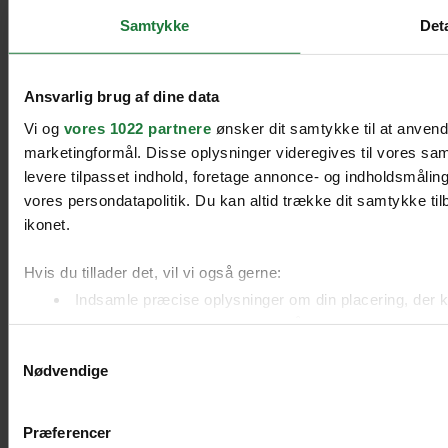
Samtykke
Deta
Ansvarlig brug af dine data
Vi og
vores 1022 partnere
ønsker dit samtykke til at anvend
marketingformål. Disse oplysninger videregives til vores sam
levere tilpasset indhold, foretage annonce- og indholdsmåli
vores persondatapolitik. Du kan altid trække dit samtykke tilb
ikonet.
Hvis du tillader det, vil vi også gerne:
Indsamle præcise oplysninger om din placering, der k
Identificere din enhed baseret på en scanning af dens 
Samtykkevalg
Dine valg anvendes på hele websitet.
Nødvendige
Præferencer
We work with
51 third parties
who may receive and process 