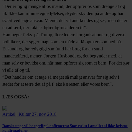
”Der er rigtig mange af os mænd, der opfører os som drenge af og
til. Ikke kan rumme egne følelser, skyder skylden på andre og har
svært ved tage ansvar. Mænd, der vil anerkendes og ses, men det er
en adfærd, der faktisk hører børnealderen til”.
Han peger f.eks. på Trump, flere ledere i organisationer og diverse
politikere, der søger magt som en måde at få opmærksomhed på.
Et sundt og bæredygtigt samfund har brug for en sund
mandeadfærd, mener Jørgen Husbond, og det begynder med, at
man selv er bevidst om, når man opfører sig som et barn. For det gør
vi alle af og til.
”Det handler om at tage så meget så muligt ansvar for sig selv i
stedet for at tørre det af på f. eks kæresten eller vores børn”.
LÆS OGSÅ:
Artikel
|
Kultur
27. nov 2018
Danske unge vil borgerligt konfirmeres:
Stor vækst i antallet af ikke-kristne
konfirmationer