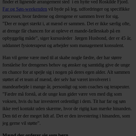
finder et lignende arrangement sted i en hytte ved Roskilde Fjord.
Far og Søn-weekenden
vil byde på leg, udfordringer og specifikke
processer, hvor fædrene og drengene er sammen hver for sig.
”Der er noget stærkt i, at mænd er sammen. Det er ikke særlig ofte,
at drenge får chancen for at opleve et mande-fællesskab på en
opbyggelig måde”, siger kursusleder Jørgen Husbond, der er 45 år,
uddannet fysioterapeut og arbejder som management konsulent.
Han vil gerne være med til at skabe nogle fædre, der har større
forståelse for drengenes behov og ønsker og samtidig give de unge
en chance for at spejle sig i nogen på deres egen alder. Alt sammen
støttet af et team af mænd, der selv har været involveret i
mandearbejde i mange år, personligt og som coaches og terapeuter.
”Fædre må forstå, at de unge kun gider være ven med dig som
voksen, hvis du har investeret ordentligt i dem. Tit har far og søn
ikke reel kontakt uden skærme, hvor de rigtig kan mærke hinanden.
Den tid er der meget lidt af. Det er den investering i hinanden, som
jeg gerne vil støtte”.
Mænd der opfører sig som børn