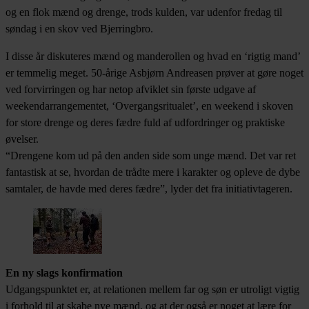
og en flok mænd og drenge, trods kulden, var udenfor fredag til
søndag i en skov ved Bjerringbro.
I disse år diskuteres mænd og manderollen og hvad en ‘rigtig mand’
er temmelig meget. 50-årige Asbjørn Andreasen prøver at gøre noget
ved forvirringen og har netop afviklet sin første udgave af
weekendarrangementet, ‘Overgangsritualet’, en weekend i skoven
for store drenge og deres fædre fuld af udfordringer og praktiske
øvelser.
“Drengene kom ud på den anden side som unge mænd. Det var ret
fantastisk at se, hvordan de trådte mere i karakter og opleve de dybe
samtaler, de havde med deres fædre”, lyder det fra initiativtageren.
En ny slags konfirmation
Udgangspunktet er, at relationen mellem far og søn er utroligt vigtig
i forhold til at skabe nye mænd, og at der også er noget at lære for