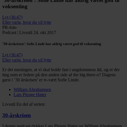
’30-årskrisen’:
Sofie Linde har aldrig været god til
voksenting
Lyt (36:47)
Eller vælg, hvor du vil lytte
PR-foto
Podcast
|
Livsstil
24. okt 2017
’30-årskrisen’:
Sofie Linde har aldrig været god til voksenting
Lyt (36:47)
Eller vælg, hvor du vil lytte
Er det meningen, at vi skal holde fast i ungdommens ild, og er der
ting som er federe på den anden side af the big three-o? Dagens
gæst i ’30 årskrisen’ er tv-vært Sofie Linde.
William Abrahamsen
Lars Plenge Høier
Livsstil
En del af serien:
30-årskrisen
I denne podcast dykker Lars Plenge Høier og William Abrahamsen