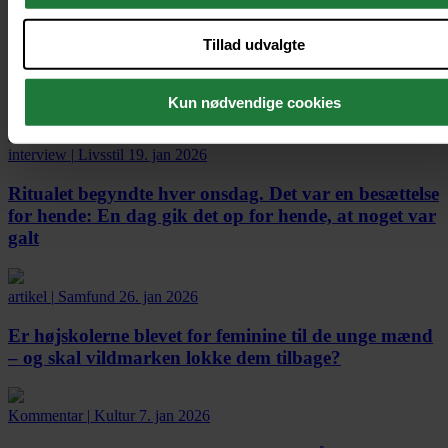
information.
Svend Brinkmann elsker ikke sig selv. Og det synes
Tillad udvalgte
han heller ikke, at du bør
Fik du set?
Kun nødvendige cookies
interview
|
Livsstil
19. jan 2026
Ritualet begyndte hver onsdag. Det var en besættelse
for hende:
En dag gik det op for hende, at noget var
galt
artikel
|
Samfund
26. jan 2026
Er højskolerne blevet for feminine til de unge mænd
– og skal vildmarken lokke dem tilbage?
Kommentar
|
Kultur
7. jan 2026