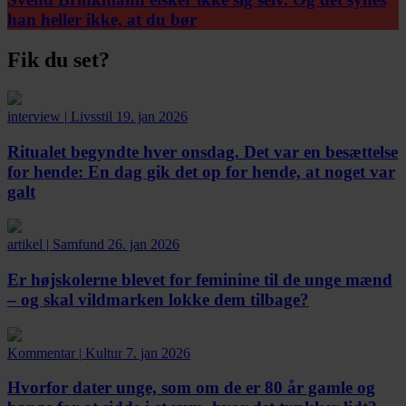
han heller ikke, at du bør
Fik du set?
interview
|
Livsstil
19. jan 2026
Ritualet begyndte hver onsdag. Det var en besættelse
for hende:
En dag gik det op for hende, at noget var
galt
artikel
|
Samfund
26. jan 2026
Er højskolerne blevet for feminine til de unge mænd
– og skal vildmarken lokke dem tilbage?
Kommentar
|
Kultur
7. jan 2026
Hvorfor dater unge, som om de er 80 år gamle og