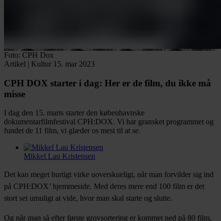
Foto: CPH Dox
Artikel
|
Kultur
15. mar 2023
CPH DOX starter i dag:
Her er de film, du ikke må
misse
I dag den 15. marts starter den københavnske
dokumentarfilmfestival CPH:DOX. Vi har gransket programmet og
fundet de 11 film, vi glæder os mest til at se.
Mikkel Lau Kristensen
Facebook
Twitter
LinkedIn
Email
Det kan meget hurtigt virke uoverskueligt, når man forvilder sig ind
på CPH:DOX’ hjemmeside. Med deres mere end 100 film er det
stort set umuligt at vide, hvor man skal starte og slutte.
Og når man så efter første grovsortering er kommet ned på 80 film,