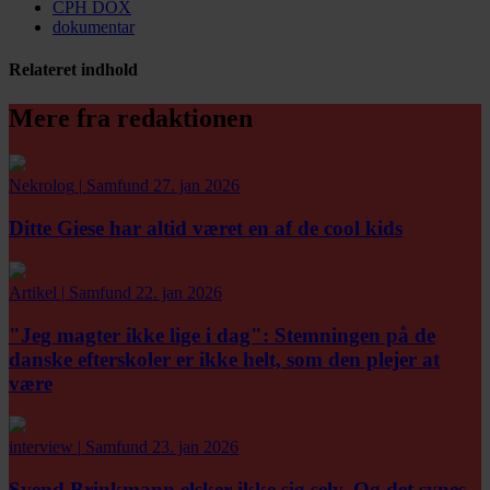
CPH DOX
dokumentar
Relateret indhold
Mere fra redaktionen
Nekrolog
|
Samfund
27. jan 2026
Ditte Giese har altid været en af de cool kids
Artikel
|
Samfund
22. jan 2026
"Jeg magter ikke lige i dag":
Stemningen på de
danske efterskoler er ikke helt, som den plejer at
være
interview
|
Samfund
23. jan 2026
Svend Brinkmann elsker ikke sig selv. Og det synes