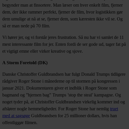
begynder man at finsortere. Man læser om hver enkelt film, fjerner
dem, der ikke rammer perfekt, fjerner de film, hvor logistikken gør
dem umulige at nå at se, fjerner dem, som kæresten ikke vil se. Og
så er man nede på 70 film.
Vi hører jer, og vi forstår jeres frustration. Så nu har vi samlet de 11
mest interessante film for jer. Enten fordi de ser gode ud, tager fat på
et vigtigt emne eller virker kreative og sjove.
A Storm Foretold (DK)
Danske Christoffer Guldbrandsen har fulgt Donald Trumps tidligere
rådgiver Roger Stone i månederne op til stormen på kongressen i
januar 2021. Dokumentaren giver et indblik i Roger Stone som
bagmand og ”hjernen bag” Trumps ’stop the steal’ kampagne. Og
noget tyder på, at Christoffer Guldbrandsen virkelig kommer ind og
afslører nogle hemmeligheder. For Roger Stone har nemlig
truet
med at sagsøge
Guldbrandsen for 25 millioner dollars, hvis han
offentliggør filmen.