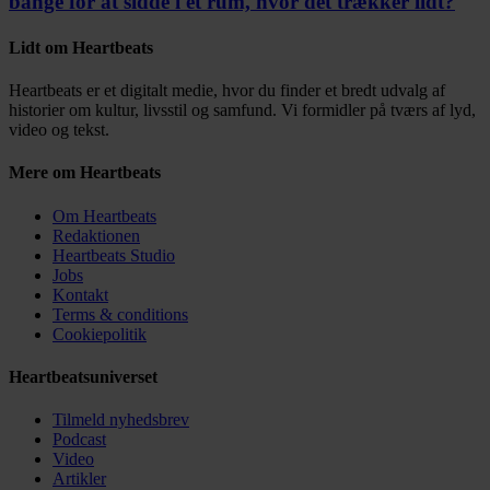
bange for at sidde i et rum, hvor det trækker lidt?
Lidt om Heartbeats
Heartbeats er et digitalt medie, hvor du finder et bredt udvalg af
historier om kultur, livsstil og samfund. Vi formidler på tværs af lyd,
video og tekst.
Mere om Heartbeats
Om Heartbeats
Redaktionen
Heartbeats Studio
Jobs
Kontakt
Terms & conditions
Cookiepolitik
Heartbeatsuniverset
Tilmeld nyhedsbrev
Podcast
Video
Artikler