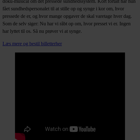
doku-musical om det pressede sundhedssystem. Kort fortalt har hun
fået sundhedspersonalet til at stille op og synge i kor om, hvor
pressede de er, og hvor mange opgaver de skal varetage hver dag.
Som de selv siger: Nu har vi råbt op om, hvor presset vi er. Ingen
har lyttet til os. Så nu prøver vi at synge.
Læs mere og bestil billetterher