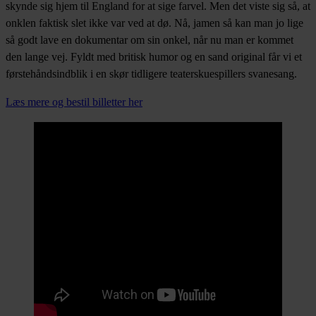
skynde sig hjem til England for at sige farvel. Men det viste sig så, at
onklen faktisk slet ikke var ved at dø. Nå, jamen så kan man jo lige
så godt lave en dokumentar om sin onkel, når nu man er kommet
den lange vej. Fyldt med britisk humor og en sand original får vi et
førstehåndsindblik i en skør tidligere teaterskuespillers svanesang.
Læs mere og bestil billetter her