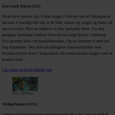
Zoo Lock Down (AU)
Hvad laver dyrene, når vi ikke kigger? Alle der har set Madagascar
har nok et barnligt håb om, at de både danser og synger og finder på
sjove eventyr. Men nu behøver vi ikke spekulere mere. For den
østrigske instruktør Andreas Horvath har fulgt dyrene i Salzburg
Zoo gennem hele coronanedlukningen. Og nu kommer vi med om
bag tremmerne. Den stort set dialogløse dokumentarfilm viser,
hvordan dyrene lever i fangenskab, når menneskerne stopper med at
komme forbi.
Læs mere og bestil billetter her
Foto: CPH Dox
Victim/Suspect (US)
I denne dokumentar tager graverjournalist Rae de Leon os med til