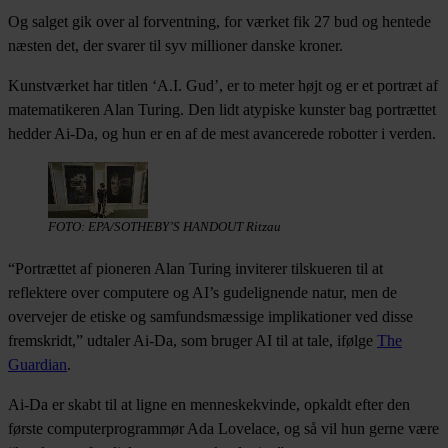
Og salget gik over al forventning, for værket fik 27 bud og hentede
næsten det, der svarer til syv millioner danske kroner.
Kunstværket har titlen ‘A.I. Gud’, er to meter højt og er et portræt af
matematikeren Alan Turing. Den lidt atypiske kunster bag portrættet
hedder Ai-Da, og hun er en af de mest avancerede robotter i verden.
FOTO: EPA/SOTHEBY’S HANDOUT Ritzau
“Portrættet af pioneren Alan Turing inviterer tilskueren til at
reflektere over computere og AI’s gudelignende natur, men de
overvejer de etiske og samfundsmæssige implikationer ved disse
fremskridt,” udtaler Ai-Da, som bruger AI til at tale, ifølge
The
Guardian
.
Ai-Da er skabt til at ligne en menneskekvinde, opkaldt efter den
første computerprogrammør Ada Lovelace, og så vil hun gerne være