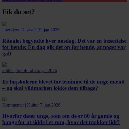
Fik du set?
interview
|
Livsstil
19. jan 2026
Ritualet begyndte hver onsdag. Det var en besættelse
for hende:
En dag gik det op for hende, at noget var
galt
artikel
|
Samfund
26. jan 2026
Er højskolerne blevet for feminine til de unge mænd
– og skal vildmarken lokke dem tilbage?
Kommentar
|
Kultur
7. jan 2026
Hvorfor dater unge, som om de er 80 år gamle og
bange for at sidde i et rum, hvor det trækker lidt?