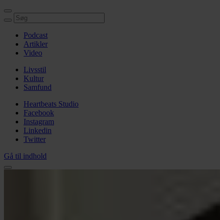
Podcast
Artikler
Video
Livsstil
Kultur
Samfund
Heartbeats Studio
Facebook
Instagram
Linkedin
Twitter
Gå til indhold