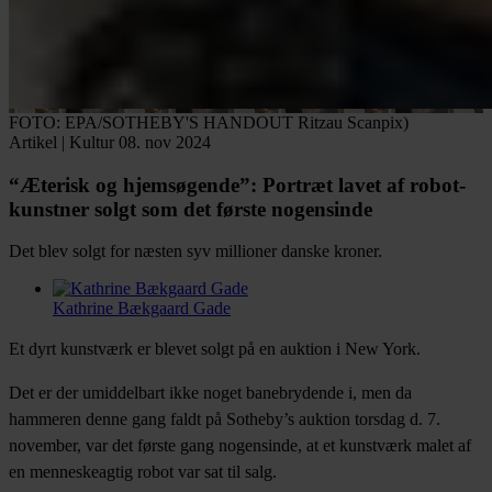
FOTO: EPA/SOTHEBY'S HANDOUT Ritzau Scanpix)
Artikel
|
Kultur
08. nov 2024
“Æterisk og hjemsøgende”:
Portræt lavet af robot-
kunstner solgt som det første nogensinde
Det blev solgt for næsten syv millioner danske kroner.
Kathrine Bækgaard Gade
Facebook
Twitter
LinkedIn
Email
Et dyrt kunstværk er blevet solgt på en auktion i New York.
Det er der umiddelbart ikke noget banebrydende i, men da
hammeren denne gang faldt på Sotheby’s auktion torsdag d. 7.
november, var det første gang nogensinde, at et kunstværk malet af
en menneskeagtig robot var sat til salg.