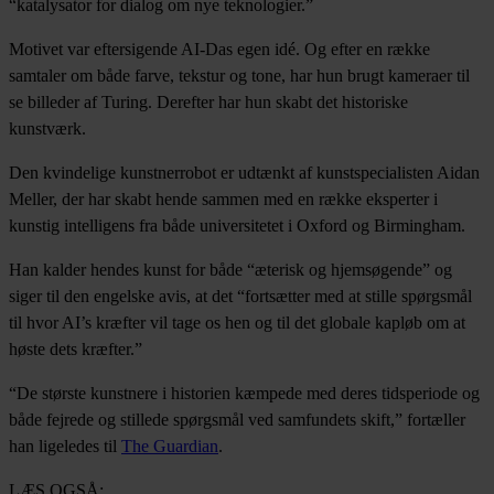
“katalysator for dialog om nye teknologier.”
Motivet var eftersigende AI-Das egen idé. Og efter en række
samtaler om både farve, tekstur og tone, har hun brugt kameraer til
se billeder af Turing. Derefter har hun skabt det historiske
kunstværk.
Den kvindelige kunstnerrobot er udtænkt af kunstspecialisten Aidan
Meller, der har skabt hende sammen med en række eksperter i
kunstig intelligens fra både universitetet i Oxford og Birmingham.
Han kalder hendes kunst for både “æterisk og hjemsøgende” og
siger til den engelske avis, at det “fortsætter med at stille spørgsmål
til hvor AI’s kræfter vil tage os hen og til det globale kapløb om at
høste dets kræfter.”
“De største kunstnere i historien kæmpede med deres tidsperiode og
både fejrede og stillede spørgsmål ved samfundets skift,” fortæller
han ligeledes til
The Guardian
.
LÆS OGSÅ: