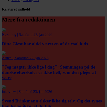
Relateret indhold
Mere fra redaktionen
Nekrolog
|
Samfund
27. jan 2026
Ditte Giese har altid været en af de cool kids
Artikel
|
Samfund
22. jan 2026
"Jeg magter ikke lige i dag":
Stemningen på de
danske efterskoler er ikke helt, som den plejer at
være
interview
|
Samfund
23. jan 2026
Svend Brinkmann elsker ikke sig selv. Og det synes
han heller ikke, at du bør