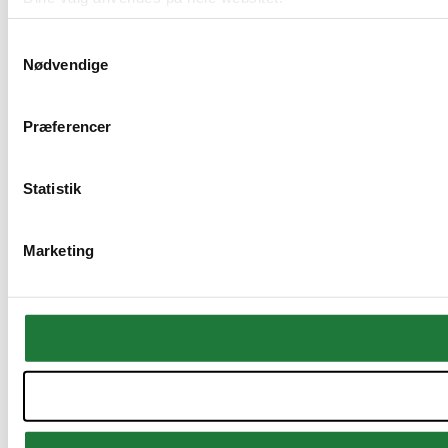
Samtykkevalg
Nødvendige
We work with
51 third parties
who may receive and process 
Præferencer
Statistik
Marketing