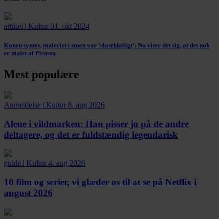
artikel
|
Kultur
01. okt 2024
Konen syntes, maleriet i stuen var ’skrækkeligt’:
Nu viser det sig, at det nok
er malet af Picasso
Mest populære
Anmeldelse
|
Kultur
8. aug 2026
Alene i vildmarken:
Han pisser jo på de andre
deltagere, og det er fuldstændig legendarisk
guide
|
Kultur
4. aug 2026
10 film og serier, vi glæder os til at se på Netflix i
august 2026