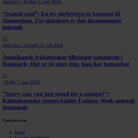
interview
|
Kultur
5. aug 2026
“Scandi cool”:
En ny storbytype er kommet til
Amsterdam. For danskere er den skræmmende
bekendt
interview
|
Livsstil
21. jul 2026
Amerikansk lykkeforsker tilbringer sommeren i
Danmark:
Her er 16 sære ting, hun har bemærket
|
Byliv
7. aug 2026
”Sorry, can you just stand for a minute?”:
Københavnske tjenere kalder Fashion Week mentalt
drænende
Find mere om
kunst
kunstig intelligens