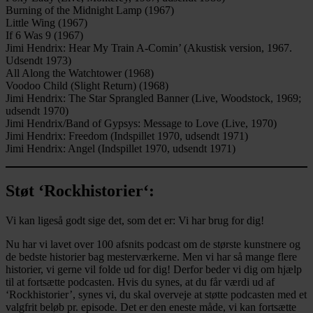
Burning of the Midnight Lamp (1967)
Little Wing (1967)
If 6 Was 9 (1967)
Jimi Hendrix: Hear My Train A-Comin’ (Akustisk version, 1967.
Udsendt 1973)
All Along the Watchtower (1968)
Voodoo Child (Slight Return) (1968)
Jimi Hendrix: The Star Sprangled Banner (Live, Woodstock, 1969;
udsendt 1970)
Jimi Hendrix/Band of Gypsys: Message to Love (Live, 1970)
Jimi Hendrix: Freedom (Indspillet 1970, udsendt 1971)
Jimi Hendrix: Angel (Indspillet 1970, udsendt 1971)
Støt ‘Rockhistorier
‘:
Vi kan ligeså godt sige det, som det er: Vi har brug for dig!
Nu har vi lavet over 100 afsnits podcast om de største kunstnere og
de bedste historier bag mesterværkerne. Men vi har så mange flere
historier, vi gerne vil folde ud for dig! Derfor beder vi dig om hjælp
til at fortsætte podcasten. Hvis du synes, at du får værdi ud af
‘Rockhistorier’, synes vi, du skal overveje at støtte podcasten med et
valgfrit beløb pr. episode. Det er den eneste måde, vi kan fortsætte