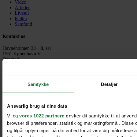
Video
Artikler
Livsstil
Kultur
Samfund
Kontakt os
Havneholmen 33 – 8. sal
1561 København V
Danmark
contact@heartbeats.dk
Heartbeats copyright 2026
Samtykke
Detaljer
Til toppen
Ansvarlig brug af dine data
Vi og
vores 1022 partnere
ønsker dit samtykke til at anven
browser til præferencer, statistik og marketingformål. Disse
og tilgår oplysninger på din enhed for at vise dig målrettede 