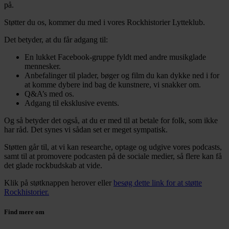
på.
Støtter du os, kommer du med i vores Rockhistorier Lytteklub.
Det betyder, at du får adgang til:
En lukket Facebook-gruppe fyldt med andre musikglade
mennesker.
Anbefalinger til plader, bøger og film du kan dykke ned i for
at komme dybere ind bag de kunstnere, vi snakker om.
Q&A’s med os.
Adgang til eksklusive events.
Og så betyder det også, at du er med til at betale for folk, som ikke
har råd. Det synes vi sådan set er meget sympatisk.
Støtten går til, at vi kan researche, optage og udgive vores podcasts,
samt til at promovere podcasten på de sociale medier, så flere kan få
det glade rockbudskab at vide.
Klik på støtknappen herover eller
besøg dette link for at støtte
Rockhistorier.
Find mere om