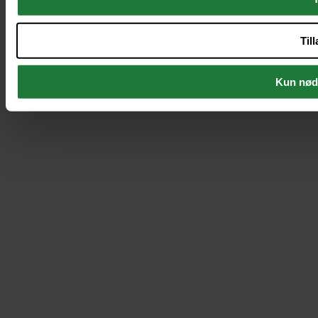
Til
Kun nød