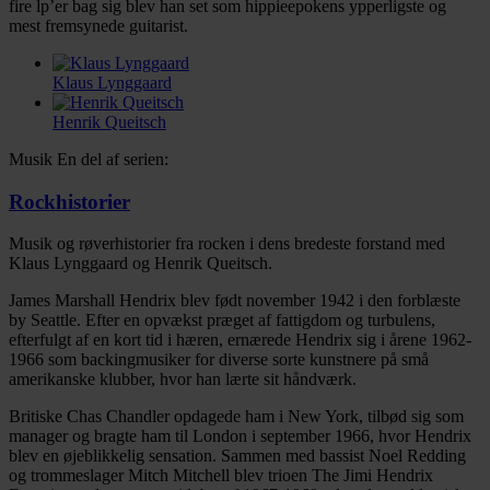
fire lp’er bag sig blev han set som hippieepokens ypperligste og
mest fremsynede guitarist.
Klaus Lynggaard
Henrik Queitsch
Musik
En del af serien:
Rockhistorier
Musik og røverhistorier fra rocken i dens bredeste forstand med
Klaus Lynggaard og Henrik Queitsch.
Facebook
Twitter
LinkedIn
Email
James Marshall Hendrix blev født november 1942 i den forblæste
by Seattle. Efter en opvækst præget af fattigdom og turbulens,
efterfulgt af en kort tid i hæren, ernærede Hendrix sig i årene 1962-
1966 som backingmusiker for diverse sorte kunstnere på små
amerikanske klubber, hvor han lærte sit håndværk.
Britiske Chas Chandler opdagede ham i New York, tilbød sig som
manager og bragte ham til London i september 1966, hvor Hendrix
blev en øjeblikkelig sensation. Sammen med bassist Noel Redding
og trommeslager Mitch Mitchell blev trioen The Jimi Hendrix