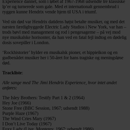
Experience dannet, som i løbet af 1967-1968 udsendte tre klassiske
lp’er og turnerede som gale. Med et internationalt gennembrud i
ryggen kunne Hendrix vende hjem til USA i triumf.
Ved sin død var Hendrix datidens højst betalte musiker, og med det
næsten færdigbyggede Electric Lady Studios i New York, var han –
trods bøvl med management og rod i pengesagerne – på vej mod
nye musikalske horisonter, da han ved en fatal fejl indtog en dødelig
dosis sovepiller i London.
‘Rockhistorier’ hylder en musikalsk pioner, et hippieikon og en
gudbenådet musiker her i 50-året for hans tragiske og meningsløse
død.
Trackliste
:
Alle sange med The Jimi Hendrix Experience, hvor intet andet
anføres:
The Isley Brothers: Testify Part 1 & 2 (1964)
Hey Joe (1966)
Stone Free (BBC Session, 1967; udsendt 1988)
Purple Haze (1967)
The Wind Cries Mary (1967)
I Don’t Live Today (1967)
Foxy Lady (Live, Monterey, 1967; udsendt 1986)