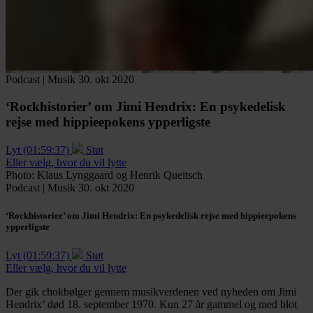
Podcast
|
Musik
30. okt 2020
‘Rockhistorier’ om Jimi Hendrix:
En psykedelisk
rejse med hippieepokens ypperligste
Lyt (01:59:37)
Støt
Eller vælg, hvor du vil lytte
Photo: Klaus Lynggaard og Henrik Queitsch
Podcast
|
Musik
30. okt 2020
‘Rockhistorier’ om Jimi Hendrix:
En psykedelisk rejse med hippieepokens
ypperligste
Lyt (01:59:37)
Støt
Eller vælg, hvor du vil lytte
Der gik chokbølger gennem musikverdenen ved nyheden om Jimi
Hendrix’ død 18. september 1970. Kun 27 år gammel og med blot