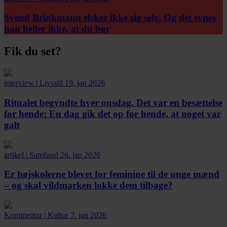
Svend Brinkmann elsker ikke sig selv. Og det synes
han heller ikke, at du bør
Fik du set?
interview
|
Livsstil
19. jan 2026
Ritualet begyndte hver onsdag. Det var en besættelse
for hende:
En dag gik det op for hende, at noget var
galt
artikel
|
Samfund
26. jan 2026
Er højskolerne blevet for feminine til de unge mænd
– og skal vildmarken lokke dem tilbage?
Kommentar
|
Kultur
7. jan 2026