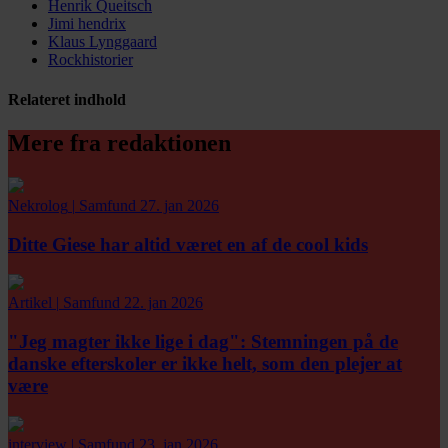
Henrik Queitsch
Jimi hendrix
Klaus Lynggaard
Rockhistorier
Relateret indhold
Mere fra redaktionen
Nekrolog
|
Samfund
27. jan 2026
Ditte Giese har altid været en af de cool kids
Artikel
|
Samfund
22. jan 2026
"Jeg magter ikke lige i dag":
Stemningen på de
danske efterskoler er ikke helt, som den plejer at
være
interview
|
Samfund
23. jan 2026