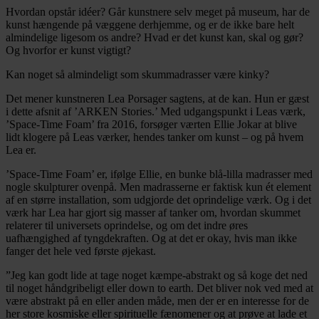
Hvordan opstår idéer? Går kunstnere selv meget på museum, har de
kunst hængende på væggene derhjemme, og er de ikke bare helt
almindelige ligesom os andre? Hvad er det kunst kan, skal og gør?
Og hvorfor er kunst vigtigt?
Facebook
Twitter
LinkedIn
Email
Kan noget så almindeligt som skummadrasser være kinky?
Det mener kunstneren Lea Porsager sagtens, at de kan. Hun er gæst
i dette afsnit af ’ARKEN Stories.’ Med udgangspunkt i Leas værk,
’Space-Time Foam’ fra 2016, forsøger værten Ellie Jokar at blive
lidt klogere på Leas værker, hendes tanker om kunst – og på hvem
Lea er.
’Space-Time Foam’ er, ifølge Ellie, en bunke blå-lilla madrasser med
nogle skulpturer ovenpå. Men madrasserne er faktisk kun ét element
af en større installation, som udgjorde det oprindelige værk. Og i det
værk har Lea har gjort sig masser af tanker om, hvordan skummet
relaterer til universets oprindelse, og om det indre øres
uafhængighed af tyngdekraften. Og at det er okay, hvis man ikke
fanger det hele ved første øjekast.
”Jeg kan godt lide at tage noget kæmpe-abstrakt og så koge det ned
til noget håndgribeligt eller down to earth. Det bliver nok ved med at
være abstrakt på en eller anden måde, men der er en interesse for de
her store kosmiske eller spirituelle fænomener og at prøve at lade et