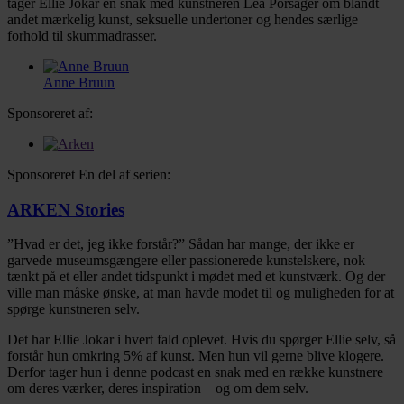
tager Ellie Jokar en snak med kunstneren Lea Porsager om blandt
andet mærkelig kunst, seksuelle undertoner og hendes særlige
forhold til skummadrasser.
Anne Bruun
Sponsoreret af:
Sponsoreret
En del af serien:
ARKEN Stories
”Hvad er det, jeg ikke forstår?” Sådan har mange, der ikke er
garvede museumsgængere eller passionerede kunstelskere, nok
tænkt på et eller andet tidspunkt i mødet med et kunstværk. Og der
ville man måske ønske, at man havde modet til og muligheden for at
spørge kunstneren selv.
Det har Ellie Jokar i hvert fald oplevet. Hvis du spørger Ellie selv, så
forstår hun omkring 5% af kunst. Men hun vil gerne blive klogere.
Derfor tager hun i denne podcast en snak med en række kunstnere
om deres værker, deres inspiration – og om dem selv.