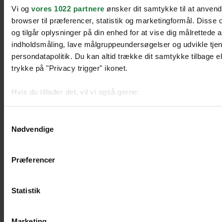
Vi og
vores 1022 partnere
ønsker dit samtykke til at anven
browser til præferencer, statistik og marketingformål. Disse
og tilgår oplysninger på din enhed for at vise dig målrettede 
indholdsmåling, lave målgruppeundersøgelser og udvikle tje
persondatapolitik. Du kan altid trække dit samtykke tilbage ell
trykke på "Privacy trigger" ikonet.
Hvis du tillader det, vil vi også gerne:
Indsamle præcise oplysninger om din placering, der k
Identificere din enhed baseret på en scanning af dens 
Samtykkevalg
Nødvendige
Dine valg anvendes på hele websitet.
Præferencer
We work with
51 third parties
who may receive and process 
Statistik
Marketing