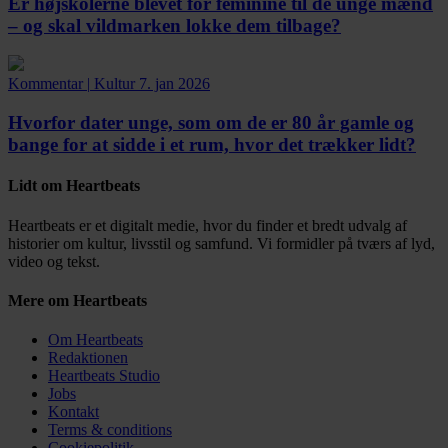
Er højskolerne blevet for feminine til de unge mænd
– og skal vildmarken lokke dem tilbage?
Kommentar
|
Kultur
7. jan 2026
Hvorfor dater unge, som om de er 80 år gamle og
bange for at sidde i et rum, hvor det trækker lidt?
Lidt om Heartbeats
Heartbeats er et digitalt medie, hvor du finder et bredt udvalg af
historier om kultur, livsstil og samfund. Vi formidler på tværs af lyd,
video og tekst.
Mere om Heartbeats
Om Heartbeats
Redaktionen
Heartbeats Studio
Jobs
Kontakt
Terms & conditions
Cookiepolitik