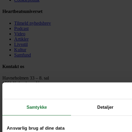
Heartbeatsuniverset
Tilmeld nyhedsbrev
Podcast
Video
Artikler
Livsstil
Kultur
Samfund
Kontakt os
Havneholmen 33 – 8. sal
1561 København V
Danmark
contact@heartbeats.dk
Heartbeats copyright 2026
Samtykke
Detaljer
Til toppen
Ansvarlig brug af dine data