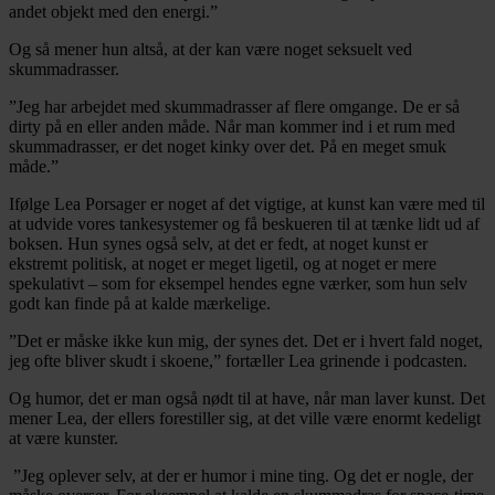
andet objekt med den energi.”
Og så mener hun altså, at der kan være noget seksuelt ved
skummadrasser.
”Jeg har arbejdet med skummadrasser af flere omgange. De er så
dirty på en eller anden måde. Når man kommer ind i et rum med
skummadrasser, er det noget kinky over det. På en meget smuk
måde.”
Ifølge Lea Porsager er noget af det vigtige, at kunst kan være med til
at udvide vores tankesystemer og få beskueren til at tænke lidt ud af
boksen. Hun synes også selv, at det er fedt, at noget kunst er
ekstremt politisk, at noget er meget ligetil, og at noget er mere
spekulativt – som for eksempel hendes egne værker, som hun selv
godt kan finde på at kalde mærkelige.
”Det er måske ikke kun mig, der synes det. Det er i hvert fald noget,
jeg ofte bliver skudt i skoene,” fortæller Lea grinende i podcasten.
Og humor, det er man også nødt til at have, når man laver kunst. Det
mener Lea, der ellers forestiller sig, at det ville være enormt kedeligt
at være kunster.
”Jeg oplever selv, at der er humor i mine ting. Og det er nogle, der