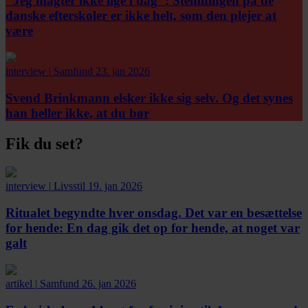
"Jeg magter ikke lige i dag":
Stemningen på de
danske efterskoler er ikke helt, som den plejer at
være
interview
|
Samfund
23. jan 2026
Svend Brinkmann elsker ikke sig selv. Og det synes
han heller ikke, at du bør
Fik du set?
interview
|
Livsstil
19. jan 2026
Ritualet begyndte hver onsdag. Det var en besættelse
for hende:
En dag gik det op for hende, at noget var
galt
artikel
|
Samfund
26. jan 2026