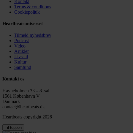
Kontakt
Terms & conditions
Cookiepolitik
Heartbeatsuniverset
Tilmeld nyhedsbrev
Podcast
Video
Artikler
Livsstil
Kultur
Samfund
Kontakt os
Havneholmen 33 – 8. sal
1561 København V
Danmark
contact@heartbeats.dk
Heartbeats copyright 2026
Til toppen