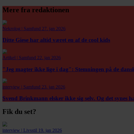
Mere fra redaktionen
Nekrolog
|
Samfund
27. jan 2026
Ditte Giese har altid været en af de cool kids
Artikel
|
Samfund
22. jan 2026
"Jeg magter ikke lige i dag":
Stemningen på de danske 
interview
|
Samfund
23. jan 2026
Svend Brinkmann elsker ikke sig selv. Og det synes ha
Fik du set?
interview
|
Livsstil
19. jan 2026