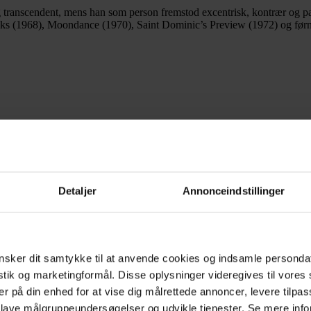
 transcendent, mens han som person fremstod excentrisk, kontrær og 
 Weeks (1968), Moondance (1970), Saint Dominic’s Preview (1972) og fø
Detaljer
Annonceindstillinger
sker dit samtykke til at anvende cookies og indsamle personda
istik og marketingformål. Disse oplysninger videregives til vore
er på din enhed for at vise dig målrettede annoncer, levere tilpas
 lave målgruppeundersøgelser og udvikle tjenester. Se mere inf