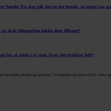
for hende:
En dag gik det op for hende, at noget var ga
– og skal vildmarken lokke dem tilbage?
 for at sidde i et rum, hvor det trækker lidt?
ier om kultur, livsstil og samfund. Vi formidler på tværs af lyd, video og