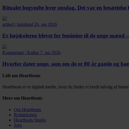
Ritualet begyndte hver onsdag. Det var en besættelse 
artikel
|
Samfund
26. jan 2026
Er højskolerne blevet for feminine til de unge mænd 
Kommentar
|
Kultur
7. jan 2026
Hvorfor dater unge, som om de er 80 år gamle og bange
Lidt om Heartbeats
Heartbeats er et digitalt medie, hvor du finder et bredt udvalg af histor
Mere om Heartbeats
Om Heartbeats
Redaktionen
Heartbeats Studio
Jobs