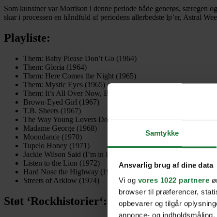
Som kunstner var Morrison i denne periode både generøs, særegen og
skar i processen en håndfuld af periodens allerbedste lp’er, Astral
Playliste:
Them: Baby Please Don’t Go (1964)
Them: Gloria (1964)
Them: Here Comes the Night (1965)
Them: Mystic Eyes (1965)
Them: It’s All Over Now, Baby Blue (1966)
Brown-Eyed Girl (1967)
T.B. Sheets (1967)
The Way Young Lovers Do (1968)
Madame George (1968)
Samtykke
Moondance (1970)
Tupelo Honey (1971)
Jackie Wilson Said (I’m in Heaven When You Smile) (1972)
Listen to the Lion (1972)
Ansvarlig brug af dine data
Hard Nose the Highway (1973)
Vi og
vores 1022 partnere
øn
Streets of Arklow (1974)
browser til præferencer, stat
Støt ‘Rockhistorier
‘:
opbevarer og tilgår oplysning
annonce- og indholdsmåling,