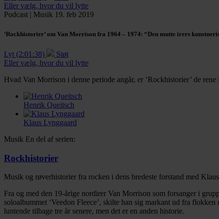
Eller vælg, hvor du vil lytte
Podcast
|
Musik
19. feb 2019
‘Rockhistorier’ om Van Morrison fra 1964 – 1974:
“Den mutte irers kunstneri
Lyt (2:01:38)
Støt
Eller vælg, hvor du vil lytte
Hvad Van Morrison i denne periode angår, er ‘Rockhistorier’ de rene 
Henrik Queitsch
Klaus Lynggaard
Musik
En del af serien:
Rockhistorier
Musik og røverhistorier fra rocken i dens bredeste forstand med Kla
Facebook
Twitter
LinkedIn
Email
Fra og med den 19-årige nordirer Van Morrison som forsanger i grupp
soloalbummet ‘Veedon Fleece’, skilte han sig markant ud fra flokken
luntende tilbage tre år senere, men det er en anden historie.