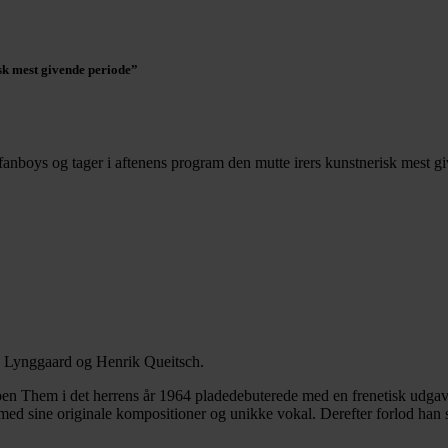
sk mest givende periode”
fanboys og tager i aftenens program den mutte irers kunstnerisk mest g
us Lynggaard og Henrik Queitsch.
en Them i det herrens år 1964 pladedebuterede med en frenetisk udgave
 med sine originale kompositioner og unikke vokal. Derefter forlod han