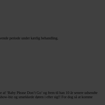
ivende periode under kærlig behandling.
 af ‘Baby Please Don’t Go’ og frem til han 10 år senere udsendte
 show-biz og smækkede døren i efter sig!! For dog så at komme