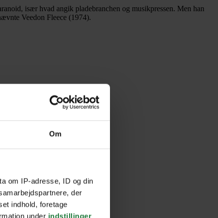
paranoid, især hvad angik pladebranchen og musikpressen. Men han
rnævnte Veedon Fleece (1974).
Om
ta om IP-adresse, ID og din
s samarbejdspartnere, der
set indhold, foretage
ormation under
indstillinger