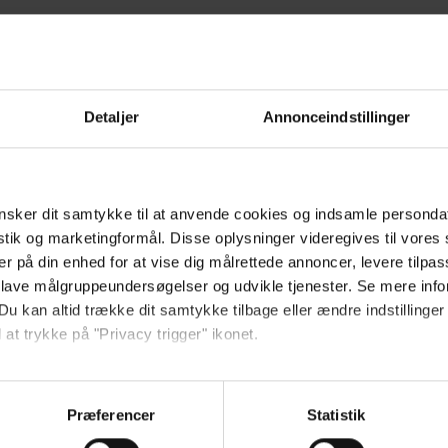
Detaljer
Annonceindstillinger
vikling - nemlig teenageren. Denne podcast er til dig, der skal navigere
 alt det svære, sjove og udfordrende ved at have en teenager i huset - og
sker dit samtykke til at anvende cookies og indsamle personda
mmaer, som følger med, når teenageårene rammer familielivet.
istik og marketingformål. Disse oplysninger videregives til vore
er på din enhed for at vise dig målrettede annoncer, levere tilpas
 lave målgruppeundersøgelser og udvikle tjenester. Se mere inf
Du kan altid trække dit samtykke tilbage eller ændre indstillinger
ommune.
 at trykke på "Privacy trigger" ikonet.
spres, perfekthedskultur og brug af sociale medier i høj grad spiller en 
så gerne:
et at være en del af fællesskabet er noget af det vigtigste for de unge
sninger om din placering, der kan være nøjagtig inden for få me
Præferencer
Statistik
 baseret på en scanning af dens unikke karakteristika (fingerprin