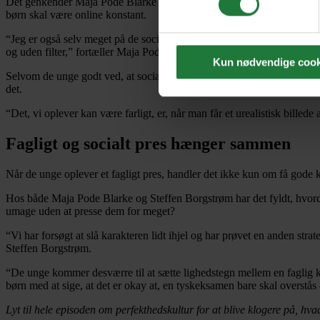
Det genkender Maja Pode Blarke og Steffen Borgstrøm, der har begge b
Dine valg anvendes på hele w
børn skal være online konstant.
“Jeg er også selv meget på de sociale medier, og jeg tror, at jeg til min
og uden filter,” fortæller Maja Pode Blarke.
Kun nødvendige cook
Selvom de unge godt ved, at sociale medier ikke altid maler et retvise
We work with
51 third parti
det.
“Det, vi oplever kan være farligt, er, når man får et urealistisk bille
Fagligt og socialt pres hænger sammen
Når de unge oplever et fagligt pres, handler det ikke kun om få gode ka
Hos både Maja Pode Blarke og Steffen Borgstrøm har det fyldt, hvorda
umage uden at presse dem for meget?
“Vi har forsøgt at slå karakteren lidt ihjel og har prøvet en anden strat
Steffen Borgstrøm.
“De unge kommer desværre til at sætte lighedstegn mellem en faglig ka
børn med at sige, at det er okay at, en tyskeksamen bare skal overstås
Lyt til hele episoden om perfekthedskultur for at blive klogere på, h