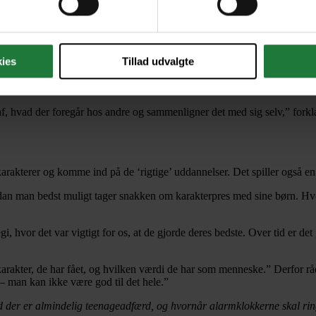
ørn i teenagealderen. Steffen Borgstrøm fortæller, at sociale medier s
ebsitet.
 døtres irritation tagger dem i opslag, jeg ser. Jeg prøver at finde altern
ies
Tillad udvalgte
nde billede af virkeligheden, kan forestillingen være svær at give slip 
es
who may receive and process your information.
de af, hvad der foregår hos andre og sammenligner det med sig selv,” for
rakterer og komme ind på de ‘rigtige’ uddannelser. Det spiller også en r
n man bedst muligt tager snakken om karakterpres med sine børn. Hvord
egi, hvor det var vigtigt for os, at de gjorde deres bedste. Over tid er det
rakter, de har fået, og hvilken værdi de har som menneske.” Derfor råd
 – man kan ikke være god til det hele.”
vad der er almindelig teenageadfærd, og hvornår alarmklokkerne skal ri