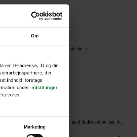
Om
 forældreskabet godt igennem de turbulente år.
 de unge selv kommenterer undervejs.
ta om IP-adresse, ID og din
s samarbejdspartnere, der
set indhold, foretage
ormation under
indstillinger
 fra vores
rolle.
 mennsker. Men når fællesskabet i høj grad findes online, kan det
ter
Marketing
ting)