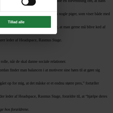
om Snapchat har været med til at skabe en forventning om, at hans
ativer til det polerede. Jeg følger sådan nogle piger, som viser både med
Tillad alle
på. Og det kan være svært at acceptere, at man gerne må blive ked af
klarer leder af Headspace, Rasmus Stage.
olle, når de skal danne sociale relationer.
an finder man balancen i at motivere sine børn til at gøre sig
 gået op for mig, at det måske er et endnu større pres,” fortæller
er leder af Headspace, Rasmus Stage, forældre til, at “hjælpe deres
nge hos forældrene.