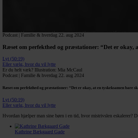
Podcast
|
Familie & hverdag
22. aug 2024
Ræset om perfekthed og præstationer:
“Det er okay, a
Lyt (50:19)
Eller vælg, hvor du vil lytte
Er du helt væk? Illustration: Mia McCaul
Podcast
|
Familie & hverdag
22. aug 2024
Ræset om perfekthed og præstationer:
“Det er okay, at en tyskeksamen bare sk
Lyt (50:19)
Eller vælg, hvor du vil lytte
Hvordan hjælper man sine børn i en tid, hvor mistrivslen eskalerer? D
Kathrine Bækgaard Gade