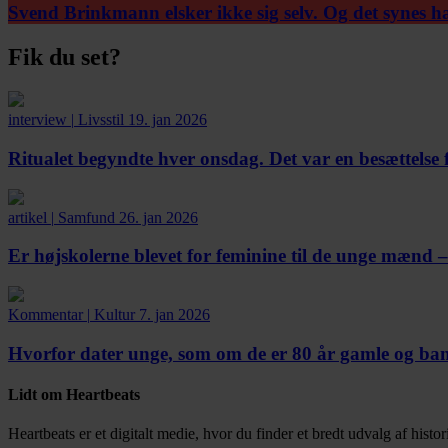
Svend Brinkmann elsker ikke sig selv. Og det synes ha
Fik du set?
interview
|
Livsstil
19. jan 2026
Ritualet begyndte hver onsdag. Det var en besættelse 
artikel
|
Samfund
26. jan 2026
Er højskolerne blevet for feminine til de unge mænd 
Kommentar
|
Kultur
7. jan 2026
Hvorfor dater unge, som om de er 80 år gamle og bange
Lidt om Heartbeats
Heartbeats er et digitalt medie, hvor du finder et bredt udvalg af histor