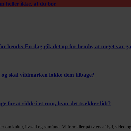
n heller ikke, at du bør
for hende:
En dag gik det op for hende, at noget var ga
– og skal vildmarken lokke dem tilbage?
 for at sidde i et rum, hvor det trækker lidt?
ier om kultur, livsstil og samfund. Vi formidler på tværs af lyd, video og