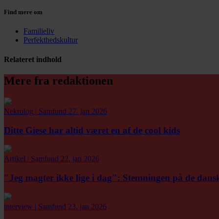
Find mere om
Familieliv
Perfekthedskultur
Relateret indhold
Mere fra redaktionen
Nekrolog
|
Samfund
27. jan 2026
Ditte Giese har altid været en af de cool kids
Artikel
|
Samfund
22. jan 2026
"Jeg magter ikke lige i dag":
Stemningen på de danske 
interview
|
Samfund
23. jan 2026