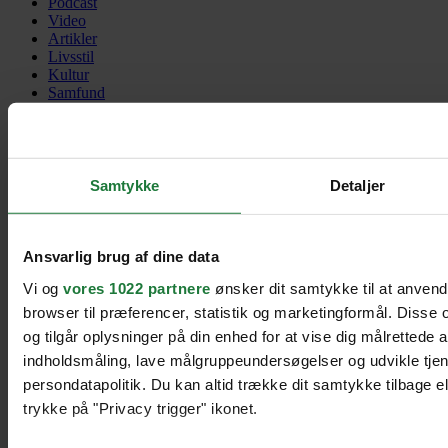
Podcast
Video
Artikler
Livsstil
Kultur
Samfund
Kontakt os
Havneholmen 33 – 8. sal
Samtykke
Detaljer
1561 København V
Danmark
contact@heartbeats.dk
Ansvarlig brug af dine data
Heartbeats copyright 2026
Vi og
vores 1022 partnere
ønsker dit samtykke til at anven
Til toppen
browser til præferencer, statistik og marketingformål. Disse
og tilgår oplysninger på din enhed for at vise dig målrettede 
indholdsmåling, lave målgruppeundersøgelser og udvikle tje
persondatapolitik. Du kan altid trække dit samtykke tilbage ell
trykke på "Privacy trigger" ikonet.