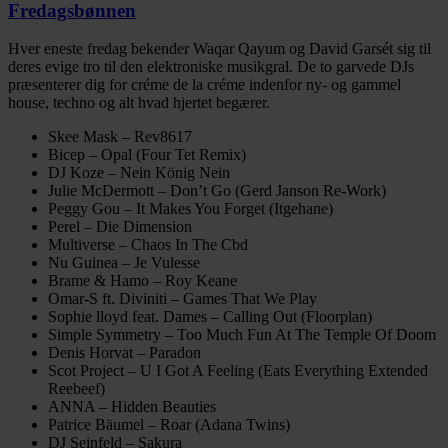
Fredagsbønnen
Hver eneste fredag bekender Waqar Qayum og David Garsét sig til
deres evige tro til den elektroniske musikgral. De to garvede DJs
præsenterer dig for créme de la créme indenfor ny- og gammel
house, techno og alt hvad hjertet begærer.
Facebook
Twitter
LinkedIn
Email
Skee Mask – Rev8617
Bicep – Opal (Four Tet Remix)
DJ Koze – Nein König Nein
Julie McDermott – Don’t Go (Gerd Janson Re-Work)
Peggy Gou – It Makes You Forget (Itgehane)
Perel – Die Dimension
Multiverse – Chaos In The Cbd
Nu Guinea – Je Vulesse
Brame & Hamo – Roy Keane
Omar-S ft. Diviniti – Games That We Play
Sophie lloyd feat. Dames – Calling Out (Floorplan)
Simple Symmetry – Too Much Fun At The Temple Of Doom
Denis Horvat – Paradon
Scot Project – U I Got A Feeling (Eats Everything Extended
Reebeef)
ANNA – Hidden Beauties
Patrice Bäumel – Roar (Adana Twins)
DJ Seinfeld – Sakura