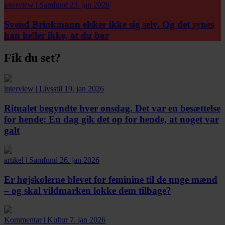
interview
|
Samfund
23. jan 2026
Svend Brinkmann elsker ikke sig selv. Og det synes
han heller ikke, at du bør
Fik du set?
interview
|
Livsstil
19. jan 2026
Ritualet begyndte hver onsdag. Det var en besættelse
for hende:
En dag gik det op for hende, at noget var
galt
artikel
|
Samfund
26. jan 2026
Er højskolerne blevet for feminine til de unge mænd
– og skal vildmarken lokke dem tilbage?
Kommentar
|
Kultur
7. jan 2026