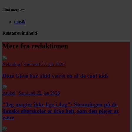
Find mere om
musik
Relateret indhold
Mere fra redaktionen
Nekrolog
|
Samfund
27. jan 2026
Ditte Giese har altid været en af de cool kids
Artikel
|
Samfund
22. jan 2026
"Jeg magter ikke lige i dag":
Stemningen på de
danske efterskoler er ikke helt, som den plejer at
være