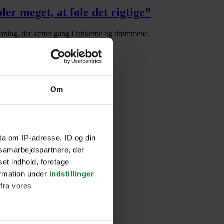
er meget, at føle det rigtige”
ning, der sætter gang i tankerne og drømmene.
Om
mmen om at fejre guldbryllup en dag.
ta om IP-adresse, ID og din
s samarbejdspartnere, der
set indhold, foretage
.
ormation under
indstillinger
 fra vores