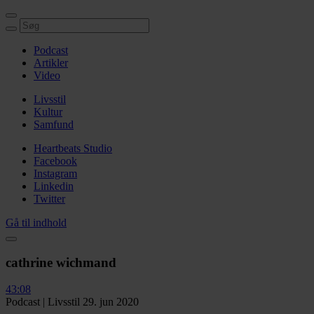
Podcast
Artikler
Video
Livsstil
Kultur
Samfund
Heartbeats Studio
Facebook
Instagram
Linkedin
Twitter
Gå til indhold
cathrine wichmand
43:08
Podcast
|
Livsstil
29. jun 2020