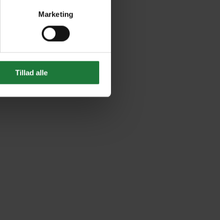
ter
Marketing
ting)
 tekst.
Tillad alle