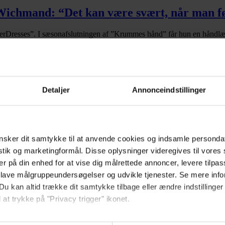
Wichmand:
“Det kan være svært, når man føl
Dresses”. I sæsonafslutningen af ”Krummes hånd” får hun en håndlæs
 døden og lykkestunderne samme tyngde
Detaljer
Annonceindstillinger
samtale om bl.a. børn og fertilitet, at gå på den kinesiske mur og drø
sker dit samtykke til at anvende cookies og indsamle personda
også bruge det der søvn til?
istik og marketingformål. Disse oplysninger videregives til vore
er på din enhed for at vise dig målrettede annoncer, levere tilpas
Sisse Sejr-Nørgaard har besøg af Natasha Al-Hariri og Cathrine Wichmand
 lave målgruppeundersøgelser og udvikle tjenester. Se mere inf
Du kan altid trække dit samtykke tilbage eller ændre indstillinger
 at trykke på "Privacy trigger" ikonet.
v test til KOM NU UD!
så gerne: