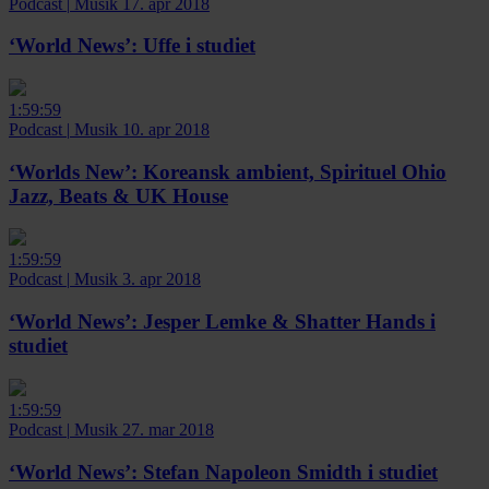
Podcast
|
Musik
17. apr 2018
‘World News’:
Uffe i studiet
1:59:59
Podcast
|
Musik
10. apr 2018
‘Worlds New’:
Koreansk ambient, Spirituel Ohio
Jazz, Beats & UK House
1:59:59
Podcast
|
Musik
3. apr 2018
‘World News’:
Jesper Lemke & Shatter Hands i
studiet
1:59:59
Podcast
|
Musik
27. mar 2018
‘World News’:
Stefan Napoleon Smidth i studiet