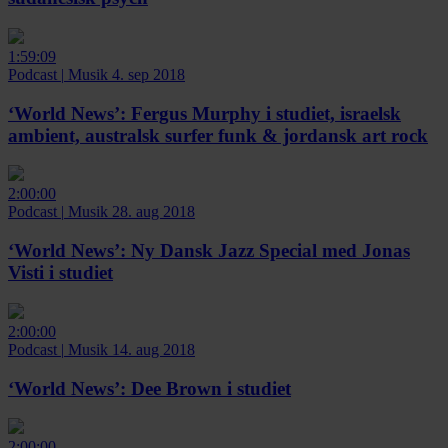
1:59:09
Podcast
|
Musik
4. sep 2018
‘World News’:
Fergus Murphy i studiet, israelsk
ambient, australsk surfer funk & jordansk art rock
2:00:00
Podcast
|
Musik
28. aug 2018
‘World News’:
Ny Dansk Jazz Special med Jonas
Visti i studiet
2:00:00
Podcast
|
Musik
14. aug 2018
‘World News’:
Dee Brown i studiet
2:00:00