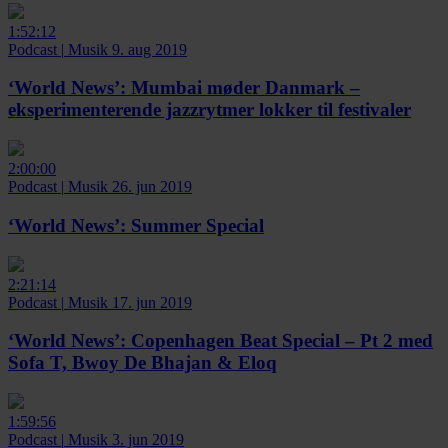
1:52:12
Podcast
|
Musik
9. aug 2019
‘World News’:
Mumbai møder Danmark –
eksperimenterende jazzrytmer lokker til festivaler
2:00:00
Podcast
|
Musik
26. jun 2019
‘World News’:
Summer Special
2:21:14
Podcast
|
Musik
17. jun 2019
‘World News’:
Copenhagen Beat Special – Pt 2 med
Sofa T, Bwoy De Bhajan & Eloq
1:59:56
Podcast
|
Musik
3. jun 2019