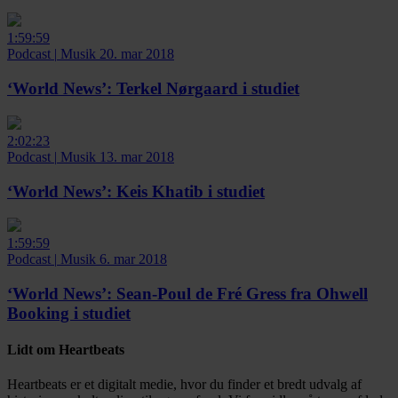
1:59:59
Podcast
|
Musik
20. mar 2018
‘World News’:
Terkel Nørgaard i studiet
2:02:23
Podcast
|
Musik
13. mar 2018
‘World News’:
Keis Khatib i studiet
1:59:59
Podcast
|
Musik
6. mar 2018
‘World News’:
Sean-Poul de Fré Gress fra Ohwell
Booking i studiet
Lidt om Heartbeats
Heartbeats er et digitalt medie, hvor du finder et bredt udvalg af