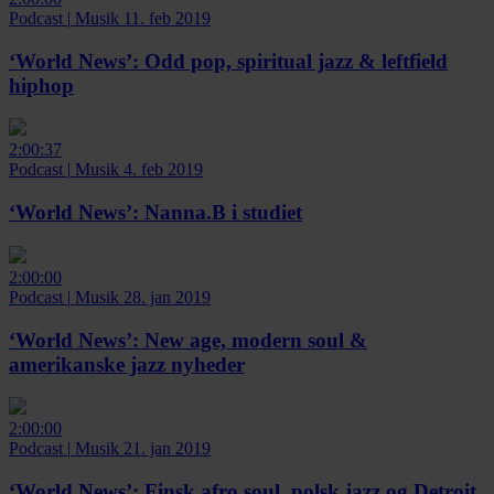
Podcast
|
Musik
11. feb 2019
‘World News’:
Odd pop, spiritual jazz & leftfield
hiphop
2:00:37
Podcast
|
Musik
4. feb 2019
‘World News’:
Nanna.B i studiet
2:00:00
Podcast
|
Musik
28. jan 2019
‘World News’:
New age, modern soul &
amerikanske jazz nyheder
2:00:00
Podcast
|
Musik
21. jan 2019
‘World News’:
Finsk afro soul, polsk jazz og Detroit