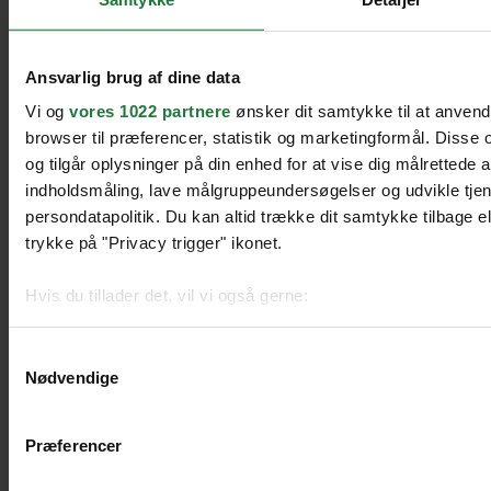
Ansvarlig brug af dine data
Vi og
vores 1022 partnere
ønsker dit samtykke til at anven
browser til præferencer, statistik og marketingformål. Disse
og tilgår oplysninger på din enhed for at vise dig målrettede 
indholdsmåling, lave målgruppeundersøgelser og udvikle tje
persondatapolitik. Du kan altid trække dit samtykke tilbage ell
trykke på "Privacy trigger" ikonet.
Hvis du tillader det, vil vi også gerne:
Indsamle præcise oplysninger om din placering, der k
Identificere din enhed baseret på en scanning af dens 
Samtykkevalg
Nødvendige
Dine valg anvendes på hele websitet.
Præferencer
We work with
51 third parties
who may receive and process 