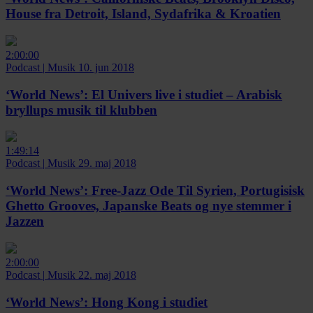
House fra Detroit, Island, Sydafrika & Kroatien
2:00:00
Podcast
|
Musik
10. jun 2018
‘World News’:
El Univers live i studiet – Arabisk
bryllups musik til klubben
1:49:14
Podcast
|
Musik
29. maj 2018
‘World News’:
Free-Jazz Ode Til Syrien, Portugisisk
Ghetto Grooves, Japanske Beats og nye stemmer i
Jazzen
2:00:00
Podcast
|
Musik
22. maj 2018
‘World News’:
Hong Kong i studiet