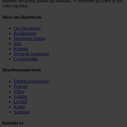
historier om kultur, livsstil og samfund. Vi formidler på tværs af lyd,
video og tekst.
Mere om Heartbeats
Om Heartbeats
Redaktionen
Heartbeats Studio
Jobs
Kontakt
Terms & conditions
Cookiepolitik
Heartbeatsuniverset
Tilmeld nyhedsbrev
Podcast
Video
Artikler
Livsstil
Kultur
Samfund
Kontakt os