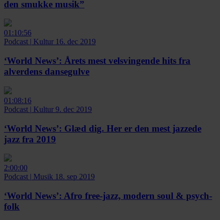
den smukke musik”
01:10:56
Podcast
|
Kultur
16. dec 2019
‘World News’:
Årets mest velsvingende hits fra
alverdens dansegulve
01:08:16
Podcast
|
Kultur
9. dec 2019
‘World News’:
Glæd dig. Her er den mest jazzede
jazz fra 2019
2:00:00
Podcast
|
Musik
18. sep 2019
‘World News’:
Afro free-jazz, modern soul & psych-
folk