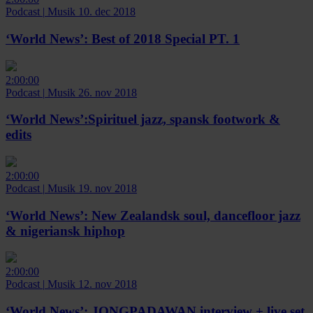
Podcast
|
Musik
10. dec 2018
‘World News’:
Best of 2018 Special PT. 1
2:00:00
Podcast
|
Musik
26. nov 2018
‘World News’:
Spirituel jazz, spansk footwork &
edits
2:00:00
Podcast
|
Musik
19. nov 2018
‘World News’:
New Zealandsk soul, dancefloor jazz
& nigeriansk hiphop
2:00:00
Podcast
|
Musik
12. nov 2018
‘World News’:
JONGPADAWAN interview + live set