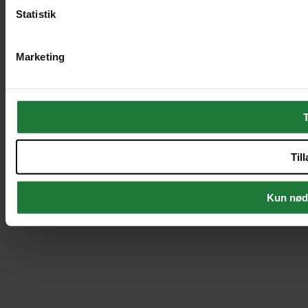
Statistik
Marketing
T
Til
Kun nød