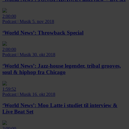
2:00:00
Podcast
|
Musik
5. nov 2018
‘World News’:
Throwback Special
2:00:00
Podcast
|
Musik
30. okt 2018
‘World News’:
Jazz-house legender, tribal grooves,
soul & hiphop fra Chicago
1:59:52
Podcast
|
Musik
16. okt 2018
‘World News’:
Moo Latte i studiet til interview &
Live Beat Set
2:00:00