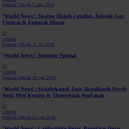
Podcast
|
Musik
7. aug 2018
‘World News’:
Shatter Hands i studiet, Jaiyede Jazz
Festival & Ungarsk House
2:00:00
Podcast
|
Musik
11. jul 2018
‘World News’:
Summer Special
2:00:00
Podcast
|
Musik
19. jun 2018
‘World News’:
Sydafrikansk Jazz, Brasiliansk Psych
Soul, 90er Kwaito & Throwback Soul m.m
2:00:00
Podcast
|
Musik
12. jun 2018
‘World News’:
Californiske Beats, Brooklyn Disco,