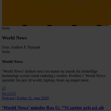
Serie
World News
Foto: Anthon P. Nymark
Serie
World News
‘World News’ dykker ned i en masse ny musik fra forskellige
hemmelige scener rundt omkring i verden. Profilen i ‘World News’
spænder fra jazz til world, hiphop, beats og meget mere.
Facebook
Twitter
LinkedIn
Email
01:13:15
Podcast
|
Kultur
21. mar 2020
‘World News’ mindes Ras G:
“Vi sætter pris på alt