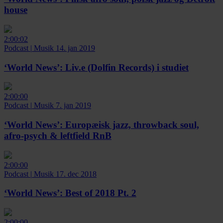
house
2:00:02
Podcast
|
Musik
14. jan 2019
‘World News’:
Liv.e (Dolfin Records) i studiet
2:00:00
Podcast
|
Musik
7. jan 2019
‘World News’:
Europæisk jazz, throwback soul,
afro-psych & leftfield RnB
2:00:00
Podcast
|
Musik
17. dec 2018
‘World News’:
Best of 2018 Pt. 2
2:00:00