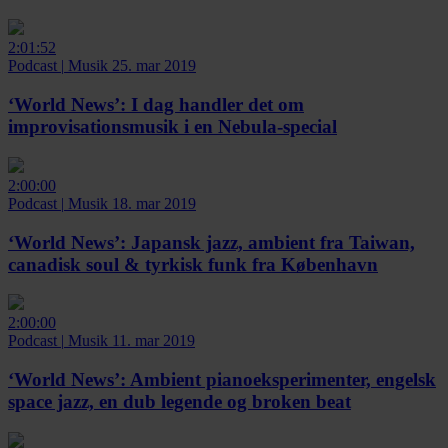
2:01:52
Podcast
|
Musik
25. mar 2019
‘World News’:
I dag handler det om
improvisationsmusik i en Nebula-special
2:00:00
Podcast
|
Musik
18. mar 2019
‘World News’:
Japansk jazz, ambient fra Taiwan,
canadisk soul & tyrkisk funk fra København
2:00:00
Podcast
|
Musik
11. mar 2019
‘World News’:
Ambient pianoeksperimenter, engelsk
space jazz, en dub legende og broken beat