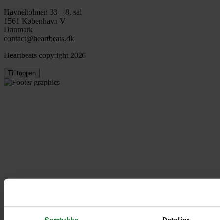
Havneholmen 33 – 8. sal
1561 København V
Danmark
contact@heartbeats.dk
Heartbeats copyright 2026
Til toppen
Samtykke
Detaljer