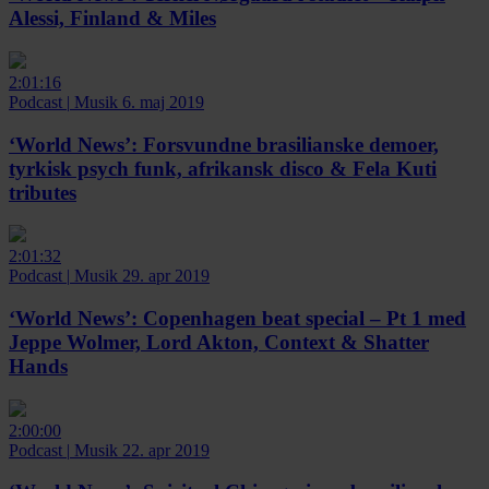
Alessi, Finland & Miles
2:01:16
Podcast
|
Musik
6. maj 2019
‘World News’:
Forsvundne brasilianske demoer,
tyrkisk psych funk, afrikansk disco & Fela Kuti
tributes
2:01:32
Podcast
|
Musik
29. apr 2019
‘World News’:
Copenhagen beat special – Pt 1 med
Jeppe Wolmer, Lord Akton, Context & Shatter
Hands
2:00:00
Podcast
|
Musik
22. apr 2019