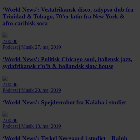
‘World News’:
Vestafrikansk disco, calypso dub fra
Trinidad & Tobago, 70’er latin fra New York &
afro-caribisk soca
2:00:00
Podcast
|
Musik
27. maj 2019
‘World News’:
Politisk Chicago soul, italiensk jazz,
sydafrikansk r’n’b & hollandsk slow house
2:00:00
Podcast
|
Musik
20. maj 2019
‘World News’:
Spejderrobot fra Kalaha i studiet
2:00:00
Podcast
|
Musik
13. maj 2019
‘World News’:
Terkel Nørgaard i studiet – Ralph