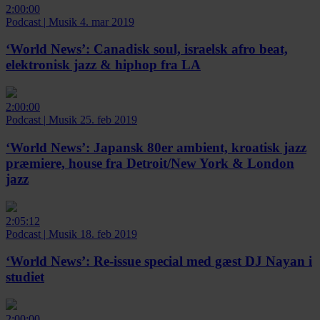
2:00:00
Podcast
|
Musik
4. mar 2019
‘World News’:
Canadisk soul, israelsk afro beat,
elektronisk jazz & hiphop fra LA
2:00:00
Podcast
|
Musik
25. feb 2019
‘World News’:
Japansk 80er ambient, kroatisk jazz
præmiere, house fra Detroit/New York & London
jazz
2:05:12
Podcast
|
Musik
18. feb 2019
‘World News’:
Re-issue special med gæst DJ Nayan i
studiet
2:00:00