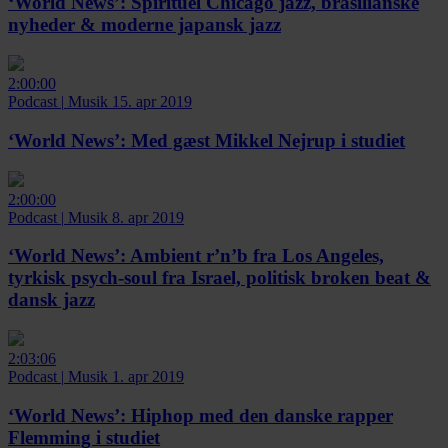
‘World News’:
Spirituel Chicago jazz, brasilianske
nyheder & moderne japansk jazz
2:00:00
Podcast
|
Musik
15. apr 2019
‘World News’:
Med gæst Mikkel Nejrup i studiet
2:00:00
Podcast
|
Musik
8. apr 2019
‘World News’:
Ambient r’n’b fra Los Angeles,
tyrkisk psych-soul fra Israel, politisk broken beat &
dansk jazz
2:03:06
Podcast
|
Musik
1. apr 2019
‘World News’:
Hiphop med den danske rapper
Flemming i studiet