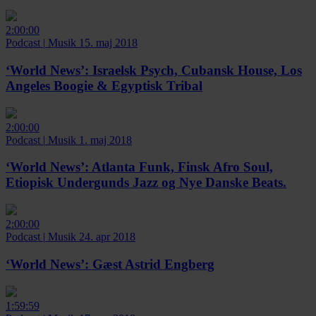
2:00:00
Podcast
|
Musik
15. maj 2018
‘World News’:
Israelsk Psych, Cubansk House, Los
Angeles Boogie & Egyptisk Tribal
2:00:00
Podcast
|
Musik
1. maj 2018
‘World News’:
Atlanta Funk, Finsk Afro Soul,
Etiopisk Undergunds Jazz og Nye Danske Beats.
2:00:00
Podcast
|
Musik
24. apr 2018
‘World News’:
Gæst Astrid Engberg
1:59:59