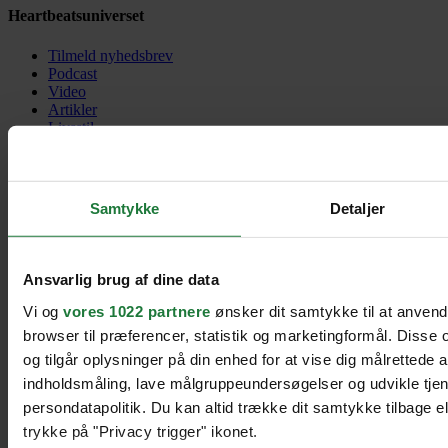
Heartbeatsuniverset
Tilmeld nyhedsbrev
Podcast
Video
Artikler
Livsstil
Kultur
Samfund
Kontakt os
Samtykke
Detaljer
Havneholmen 33 – 8. sal
1561 København V
Danmark
Ansvarlig brug af dine data
contact@heartbeats.dk
Vi og
vores 1022 partnere
ønsker dit samtykke til at anven
Heartbeats copyright 2026
browser til præferencer, statistik og marketingformål. Disse
og tilgår oplysninger på din enhed for at vise dig målrettede 
Til toppen
indholdsmåling, lave målgruppeundersøgelser og udvikle tje
persondatapolitik. Du kan altid trække dit samtykke tilbage ell
trykke på "Privacy trigger" ikonet.