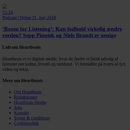
55:24
Podcast
|
Debat
31. maj 2018
‘Room for Listening’:
Kan fodbold virkelig ændre
verden? Sepp Piontek og Niels Brandt er uenige
Lidt om Heartbeats
Heartbeats er et digitalt medie, hvor du finder et bredt udvalg af
historier om kultur, livsstil og samfund. Vi formidler på tværs af lyd,
video og tekst.
Mere om Heartbeats
Om Heartbeats
Redaktionen
Heartbeats Studio
Jobs
Kontakt
Terms & conditions
Cookiepolitik