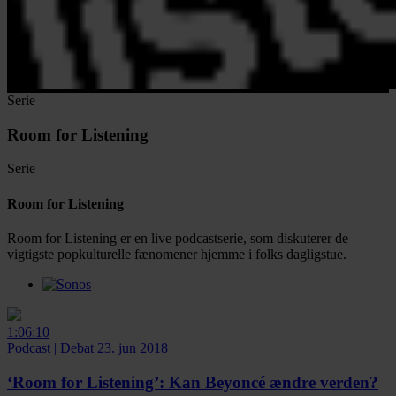
Serie
Room for Listening
Serie
Room for Listening
Room for Listening er en live podcastserie, som diskuterer de
vigtigste popkulturelle fænomener hjemme i folks dagligstue.
Facebook
Twitter
LinkedIn
Email
1:06:10
Podcast
|
Debat
23. jun 2018
‘Room for Listening’:
Kan Beyoncé ændre verden?