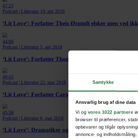
47:23
Podcast
|
Litteratur
19. apr 2018
‘Lit Love’:
Forfatter Theis Ørntoft elsker men ved ik
44:06
Podcast
|
Litteratur
5. apr 2018
‘Lit Love’:
Forfatter Thomas Korsgaard om at eje og s
49:43
Samtykke
Podcast
|
Litteratur
22. mar 2018
‘Lit Love’:
Forfatter Caroline Albertine Minor om den
Ansvarlig brug af dine data
Vi og
vores 1022 partnere
øn
45:58
Podcast
|
Litteratur
8. mar 2018
browser til præferencer, stat
opbevarer og tilgår oplysning
‘Lit Love’:
Dramatiker og forfatter Line Knutzon om
annonce- og indholdsmåling,