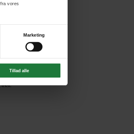
 fra vores
ter
Marketing
ting)
Tillad alle
 tekst.